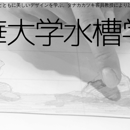
く命とともに美しいデザインを学ぶ。タナカカツキ客員教授によ