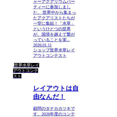
ャーアクアリウムパー
ティーに参加しまし
た。 世界中から集まっ
たアクアリストたちが
一堂に集結！「水草」
というひとつの世界
が、国境を越えて繋が
っていることを実...
2026.01.11
ショップ
世界水草レイ
アウトコンテスト
世界水草レイ
アウトコンテ
スト
レイアウトは自
由なんだ！
顧問のタナカカツキで
す。2026年度のコンテ