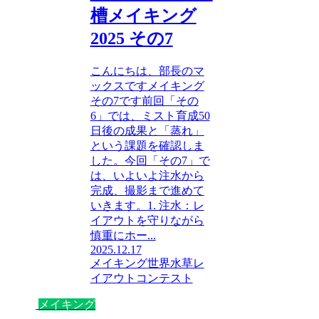
槽メイキング
2025 その7
こんにちは、部長のマ
ックスですメイキング
その7です前回「その
6」では、ミスト育成50
日後の成果と「蒸れ」
という課題を確認しま
した。今回「その7」で
は、いよいよ注水から
完成、撮影まで進めて
いきます。1. 注水：レ
イアウトを守りながら
慎重にホー...
2025.12.17
メイキング
世界水草レ
イアウトコンテスト
メイキング