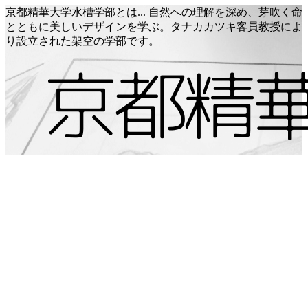
京都精華大学水槽学部とは... 自然への理解を深め、芽吹く命
とともに美しいデザインを学ぶ。タナカカツキ客員教授によ
り設立された架空の学部です。