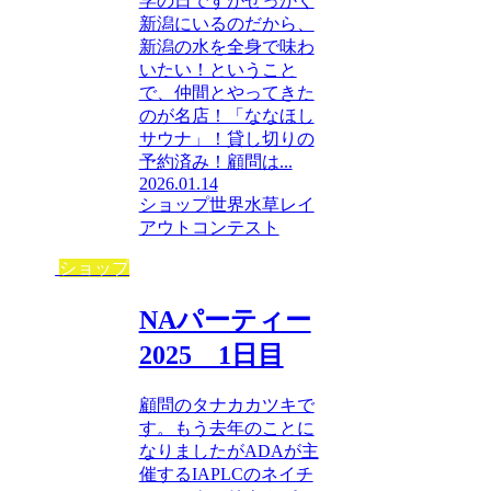
学の日ですがせっかく
新潟にいるのだから、
新潟の水を全身で味わ
いたい！ということ
で、仲間とやってきた
のが名店！「ななほし
サウナ」！貸し切りの
予約済み！顧問は...
2026.01.14
ショップ
世界水草レイ
アウトコンテスト
ショップ
NAパーティー
2025 1日目
顧問のタナカカツキで
す。もう去年のことに
なりましたがADAが主
催するIAPLCのネイチ