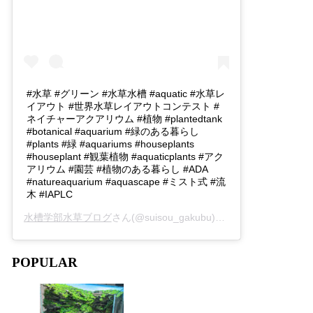
#水草 #グリーン #水草水槽 #aquatic #水草レ
イアウト #世界水草レイアウトコンテスト #
ネイチャーアクアリウム #植物 #plantedtank
#botanical #aquarium #緑のある暮らし
#plants #緑 #aquariums #houseplants
#houseplant #観葉植物 #aquaticplants #アク
アリウム #園芸 #植物のある暮らし #ADA
#natureaquarium #aquascape #ミスト式 #流
木 #IAPLC
水槽学部水草ブログ
さん(@suisou_gakubu)がシェアした投稿 -
2
POPULAR