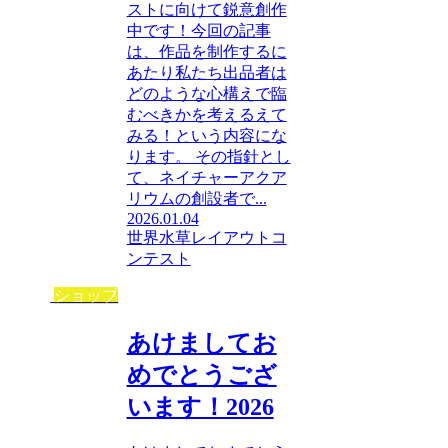
ストに向けて鋭意創作
中です！今回の記事
は、作品を制作するに
あたり私たち出品者は
どのような心構えで臨
むべきかを考えるえて
みる！という内容にな
ります。 その指針とし
て、ネイチャーアクア
リウムの創設者で...
2026.01.04
世界水草レイアウトコ
ンテスト
ショップ
あけましてお
めでとうござ
います！2026