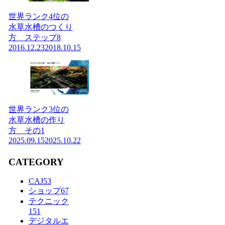
世界ランク4位の
水草水槽のつくり
方 ステップ8
2016.12.23
2018.10.15
世界ランク3位の
水草水槽の作り
方 その1
2025.09.15
2025.10.22
CATEGORY
CAJ
53
ショップ
67
テクニック
151
デジタルエ