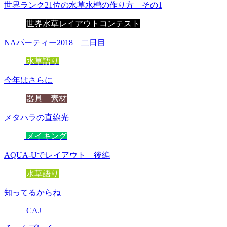
世界ランク21位の水草水槽の作り方 その1
世界水草レイアウトコンテスト
NAパーティー2018 二日目
水草語り
今年はさらに
器具 素材
メタハラの直線光
メイキング
AQUA-Uでレイアウト 後編
水草語り
知ってるからね
CAJ