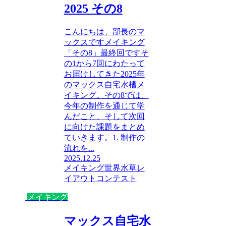
2025 その8
こんにちは、部長のマ
ックスですメイキング
「その8」最終回ですそ
の1から7回にわたって
お届けしてきた2025年
のマックス自宅水槽メ
イキング。その8では、
今年の制作を通じて学
んだこと、そして次回
に向けた課題をまとめ
ていきます。1. 制作の
流れを...
2025.12.25
メイキング
世界水草レ
イアウトコンテスト
メイキング
マックス自宅水