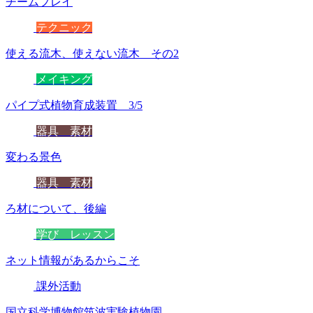
チームプレイ
テクニック
使える流木、使えない流木 その2
メイキング
パイプ式植物育成装置 3/5
器具 素材
変わる景色
器具 素材
ろ材について、後編
学び レッスン
ネット情報があるからこそ
課外活動
国立科学博物館筑波実験植物園