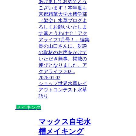
あけましておめでとう
ございます！本年度も
京都精華大学水槽学部
（架空）水草ブログよ
ろしくお願いいたしま
す😁とうわけで「アク
アライフ1月号！」編集
長の山口さんに、対談
の取材のお声をかけて
いただき無事、掲載の
運びとなりました。ア
クアライフ 202...
2026.01.02
ショップ
世界水草レイ
アウトコンテスト
水草
語り
メイキング
マックス自宅水
槽メイキング