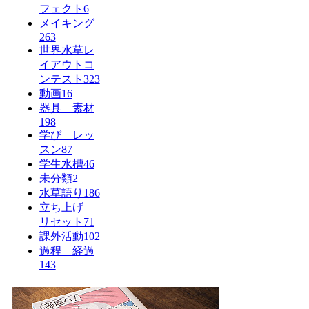
フェクト
6
メイキング
263
世界水草レ
イアウトコ
ンテスト
323
動画
16
器具 素材
198
学び レッ
スン
87
学生水槽
46
未分類
2
水草語り
186
立ち上げ
リセット
71
課外活動
102
過程 経過
143