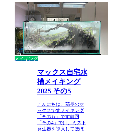
メイキング
マックス自宅水
槽メイキング
2025 その5
こんにちは、部長のマ
ックスですメイキング
「その５」です前回
「その4」では、ミスト
発生器を導入してほぼ