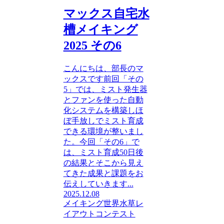
マックス自宅水
槽メイキング
2025 その6
こんにちは、部長のマ
ックスです前回「その
5」では、ミスト発生器
とファンを使った自動
化システムを構築しほ
ぼ手放しでミスト育成
できる環境が整いまし
た。今回「その6」で
は、ミスト育成50日後
の結果とそこから見え
てきた成果と課題をお
伝えしていきます...
2025.12.08
メイキング
世界水草レ
イアウトコンテスト