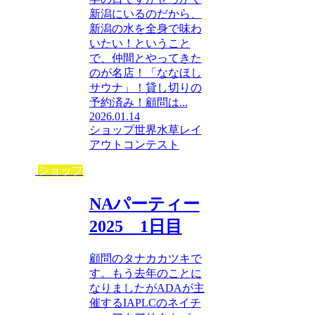
新潟にいるのだから、
新潟の水を全身で味わ
いたい！ということ
で、仲間とやってきた
のが名店！「ななほし
サウナ」！貸し切りの
予約済み！顧問は...
2026.01.14
ショップ
世界水草レイ
アウトコンテスト
ショップ
NAパーティー
2025 1日目
顧問のタナカカツキで
す。もう去年のことに
なりましたがADAが主
催するIAPLCのネイチ