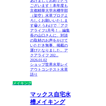
あけましておめでとう
ございます！本年度も
京都精華大学水槽学部
（架空）水草ブログよ
ろしくお願いいたしま
す😁とうわけで「アク
アライフ1月号！」編集
長の山口さんに、対談
の取材のお声をかけて
いただき無事、掲載の
運びとなりました。ア
クアライフ 202...
2026.01.02
ショップ
世界水草レイ
アウトコンテスト
水草
語り
メイキング
マックス自宅水
槽メイキング