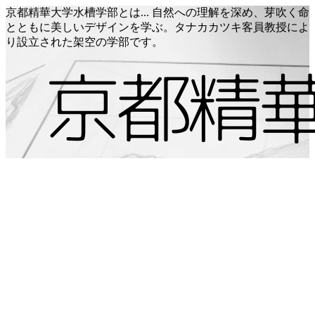
京都精華大学水槽学部とは... 自然への理解を深め、芽吹く命
とともに美しいデザインを学ぶ。タナカカツキ客員教授によ
り設立された架空の学部です。