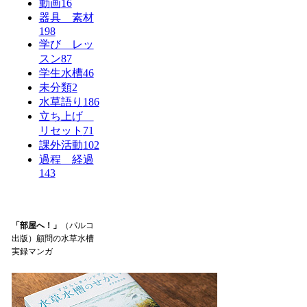
動画
16
器具 素材
198
学び レッ
スン
87
学生水槽
46
未分類
2
水草語り
186
立ち上げ
リセット
71
課外活動
102
過程 経過
143
「部屋へ！」
（パルコ
出版）顧問の水草水槽
実録マンガ