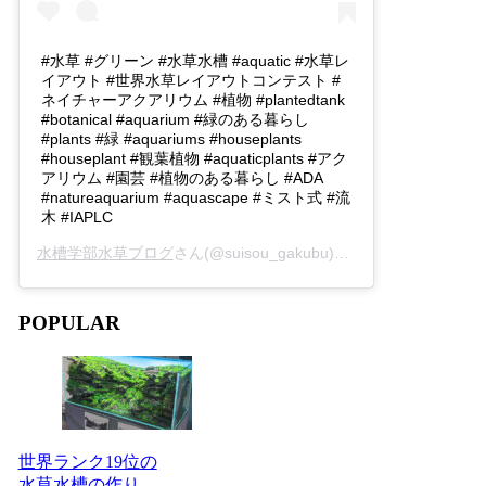
#水草 #グリーン #水草水槽 #aquatic #水草レ
イアウト #世界水草レイアウトコンテスト #
ネイチャーアクアリウム #植物 #plantedtank
#botanical #aquarium #緑のある暮らし
#plants #緑 #aquariums #houseplants
#houseplant #観葉植物 #aquaticplants #アク
アリウム #園芸 #植物のある暮らし #ADA
#natureaquarium #aquascape #ミスト式 #流
木 #IAPLC
水槽学部水草ブログ
さん(@suisou_gakubu)がシェアした投稿 -
2
POPULAR
世界ランク19位の
水草水槽の作り