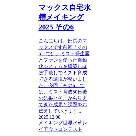
マックス自宅水
槽メイキング
2025 その6
こんにちは、部長のマ
ックスです前回「その
5」では、ミスト発生器
とファンを使った自動
化システムを構築しほ
ぼ手放しでミスト育成
できる環境が整いまし
た。今回「その6」で
は、ミスト育成50日後
の結果とそこから見え
てきた成果と課題をお
伝えしていきます...
2025.12.08
メイキング
世界水草レ
イアウトコンテスト