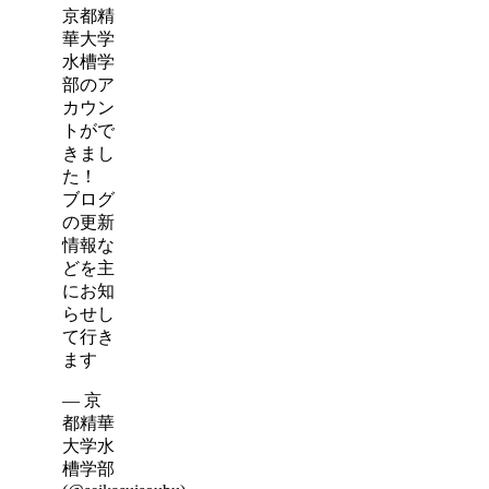
京都精
華大学
水槽学
部のア
カウン
トがで
きまし
た！
ブログ
の更新
情報な
どを主
にお知
らせし
て行き
ます
— 京
都精華
大学水
槽学部