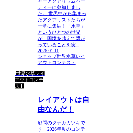
ャーアクアリウムパー
ティーに参加しまし
た。 世界中から集まっ
たアクアリストたちが
一堂に集結！「水草」
というひとつの世界
が、国境を越えて繋が
っていることを実...
2026.01.11
ショップ
世界水草レイ
アウトコンテスト
世界水草レイ
アウトコンテ
スト
レイアウトは自
由なんだ！
顧問のタナカカツキで
す。2026年度のコンテ