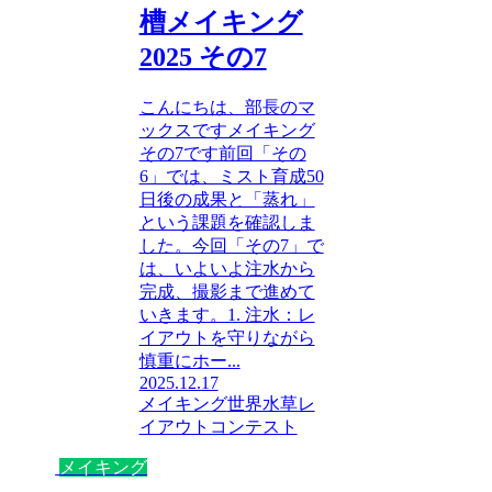
槽メイキング
2025 その7
こんにちは、部長のマ
ックスですメイキング
その7です前回「その
6」では、ミスト育成50
日後の成果と「蒸れ」
という課題を確認しま
した。今回「その7」で
は、いよいよ注水から
完成、撮影まで進めて
いきます。1. 注水：レ
イアウトを守りながら
慎重にホー...
2025.12.17
メイキング
世界水草レ
イアウトコンテスト
メイキング