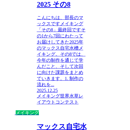
2025 その8
こんにちは、部長のマ
ックスですメイキング
「その8」最終回ですそ
の1から7回にわたって
お届けしてきた2025年
のマックス自宅水槽メ
イキング。その8では、
今年の制作を通じて学
んだこと、そして次回
に向けた課題をまとめ
ていきます。1. 制作の
流れを...
2025.12.25
メイキング
世界水草レ
イアウトコンテスト
メイキング
マックス自宅水