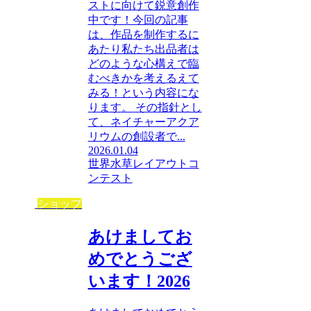
ストに向けて鋭意創作
中です！今回の記事
は、作品を制作するに
あたり私たち出品者は
どのような心構えで臨
むべきかを考えるえて
みる！という内容にな
ります。 その指針とし
て、ネイチャーアクア
リウムの創設者で...
2026.01.04
世界水草レイアウトコ
ンテスト
ショップ
あけましてお
めでとうござ
います！2026