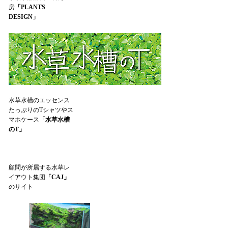
房
「PLANTS
DESIGN」
水草水槽のエッセンス
たっぷりのTシャツやス
マホケース
「水草水槽
のT」
顧問が所属する水草レ
イアウト集団
「CAJ」
のサイト