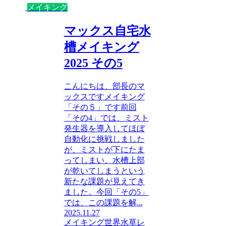
メイキング
マックス自宅水
槽メイキング
2025 その5
こんにちは、部長のマ
ックスですメイキング
「その５」です前回
「その4」では、ミスト
発生器を導入してほぼ
自動化に挑戦しました
が、ミストが下にたま
ってしまい、水槽上部
が乾いてしまうという
新たな課題が見えてき
ました。今回「その5」
では、この課題を解...
2025.11.27
メイキング
世界水草レ