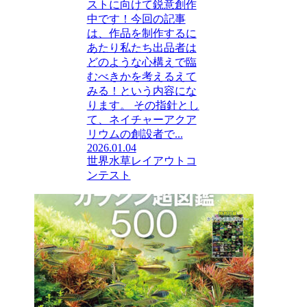
ストに向けて鋭意創作
中です！今回の記事
は、作品を制作するに
あたり私たち出品者は
どのような心構えで臨
むべきかを考えるえて
みる！という内容にな
ります。 その指針とし
て、ネイチャーアクア
リウムの創設者で...
2026.01.04
世界水草レイアウトコ
ンテスト