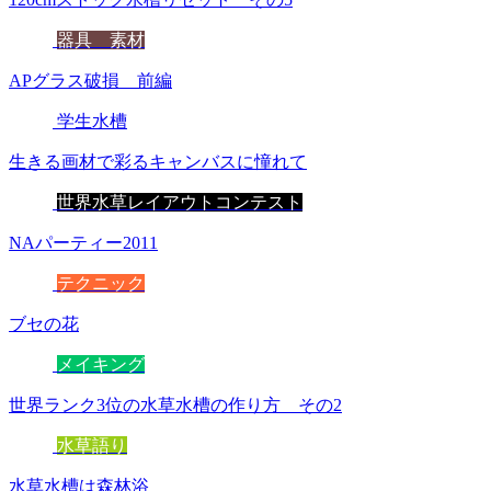
器具 素材
APグラス破損 前編
学生水槽
生きる画材で彩るキャンバスに憧れて
世界水草レイアウトコンテスト
NAパーティー2011
テクニック
ブセの花
メイキング
世界ランク3位の水草水槽の作り方 その2
水草語り
水草水槽は森林浴