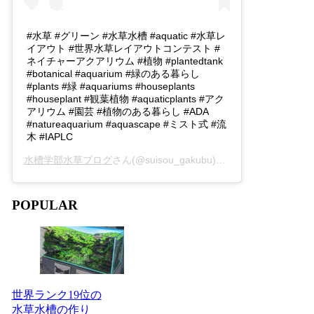
#水草 #グリーン #水草水槽 #aquatic #水草レ
イアウト #世界水草レイアウトコンテスト #
ネイチャーアクアリウム #植物 #plantedtank
#botanical #aquarium #緑のある暮らし
#plants #緑 #aquariums #houseplants
#houseplant #観葉植物 #aquaticplants #アク
アリウム #園芸 #植物のある暮らし #ADA
#natureaquarium #aquascape #ミスト式 #流
木 #IAPLC
水槽学部水草ブログ
さん(@suisou_gakubu)がシェアした投稿 -
2
POPULAR
世界ランク19位の
水草水槽の作り