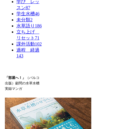
学び レッ
スン
87
学生水槽
46
未分類
2
水草語り
186
立ち上げ
リセット
71
課外活動
102
過程 経過
143
「部屋へ！」
（パルコ
出版）顧問の水草水槽
実録マンガ