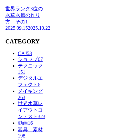
世界ランク3位の
水草水槽の作り
方 その1
2025.09.15
2025.10.22
CATEGORY
CAJ
53
ショップ
67
テクニック
151
デジタルエ
フェクト
6
メイキング
263
世界水草レ
イアウトコ
ンテスト
323
動画
16
器具 素材
198