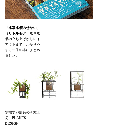
「水草水槽のせかい」
（
リトルモア）
水草水
槽の立ち上げからレイ
アウトまで、わかりや
すく一冊の本にまとめ
ました。
水槽学部部長の研究工
房
「PLANTS
DESIGN」