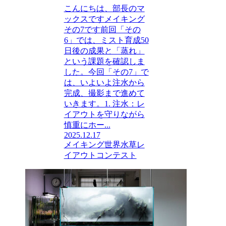
こんにちは、部長のマ
ックスですメイキング
その7です前回「その
6」では、ミスト育成50
日後の成果と「蒸れ」
という課題を確認しま
した。今回「その7」で
は、いよいよ注水から
完成、撮影まで進めて
いきます。1. 注水：レ
イアウトを守りながら
慎重にホー...
2025.12.17
メイキング
世界水草レ
イアウトコンテスト