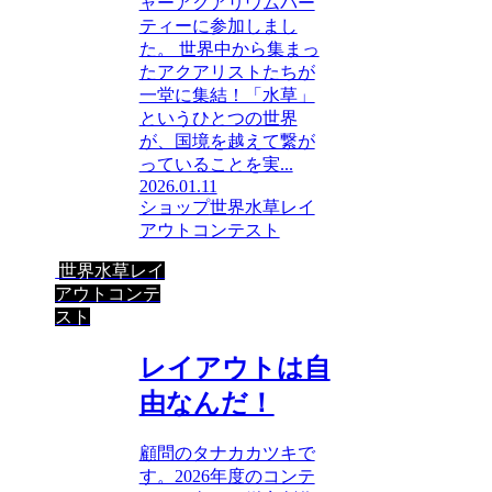
ャーアクアリウムパー
ティーに参加しまし
た。 世界中から集まっ
たアクアリストたちが
一堂に集結！「水草」
というひとつの世界
が、国境を越えて繋が
っていることを実...
2026.01.11
ショップ
世界水草レイ
アウトコンテスト
世界水草レイ
アウトコンテ
スト
レイアウトは自
由なんだ！
顧問のタナカカツキで
す。2026年度のコンテ