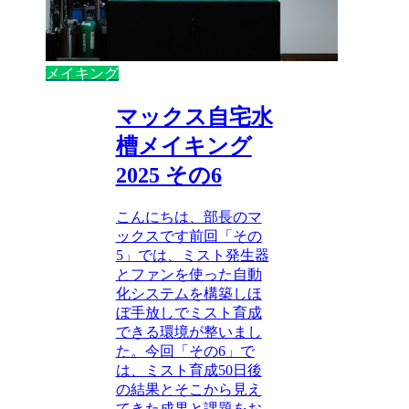
メイキング
マックス自宅水
槽メイキング
2025 その6
こんにちは、部長のマ
ックスです前回「その
5」では、ミスト発生器
とファンを使った自動
化システムを構築しほ
ぼ手放しでミスト育成
できる環境が整いまし
た。今回「その6」で
は、ミスト育成50日後
の結果とそこから見え
てきた成果と課題をお