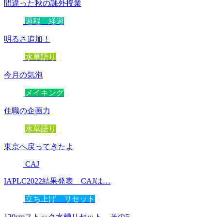
間違った秋の課外授業
過程 経過
明るさ追加！
水草語り
今月の気泡
メイキング
住職の企画力
水草語り
東京へ戻ってきたよ
CAJ
IAPLC2022結果発表 CAJは…
立ち上げ リセット
120cmストック水槽リセット その5