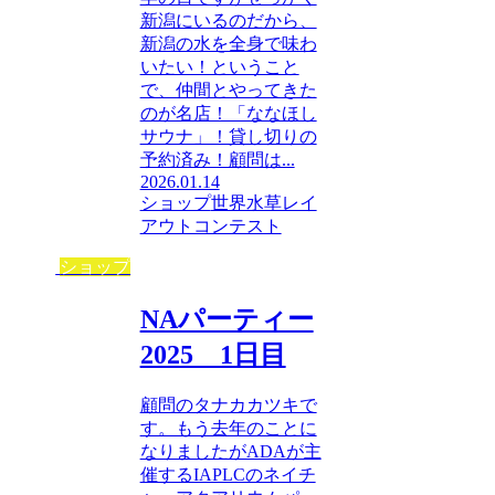
新潟にいるのだから、
新潟の水を全身で味わ
いたい！ということ
で、仲間とやってきた
のが名店！「ななほし
サウナ」！貸し切りの
予約済み！顧問は...
2026.01.14
ショップ
世界水草レイ
アウトコンテスト
ショップ
NAパーティー
2025 1日目
顧問のタナカカツキで
す。もう去年のことに
なりましたがADAが主
催するIAPLCのネイチ