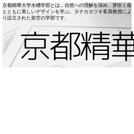
京都精華大学水槽学部とは... 自然への理解を深め、芽吹く命
とともに美しいデザインを学ぶ。タナカカツキ客員教授によ
り設立された架空の学部です。