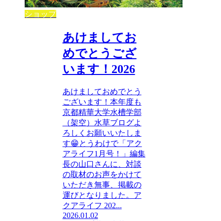
ショップ
あけましてお
めでとうござ
います！2026
あけましておめでとう
ございます！本年度も
京都精華大学水槽学部
（架空）水草ブログよ
ろしくお願いいたしま
す😁とうわけで「アク
アライフ1月号！」編集
長の山口さんに、対談
の取材のお声をかけて
いただき無事、掲載の
運びとなりました。ア
クアライフ 202...
2026.01.02