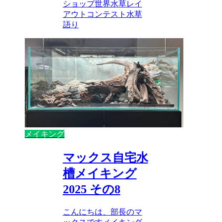
ショップ
世界水草レイ
アウトコンテスト
水草
語り
メイキング
マックス自宅水
槽メイキング
2025 その8
こんにちは、部長のマ