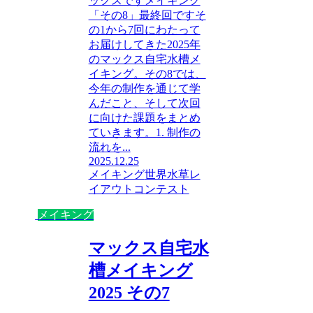
ックスですメイキング
「その8」最終回ですそ
の1から7回にわたって
お届けしてきた2025年
のマックス自宅水槽メ
イキング。その8では、
今年の制作を通じて学
んだこと、そして次回
に向けた課題をまとめ
ていきます。1. 制作の
流れを...
2025.12.25
メイキング
世界水草レ
イアウトコンテスト
メイキング
マックス自宅水
槽メイキング
2025 その7