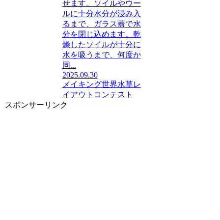
せます。ソイルやウー
ルに十分水分が浸み入
るまで、ガラス蓋で水
分を閉じ込めます。乾
燥したソイルが十分に
水を吸うまで、何度か
同...
2025.09.30
メイキング
世界水草レ
イアウトコンテスト
スポンサーリンク