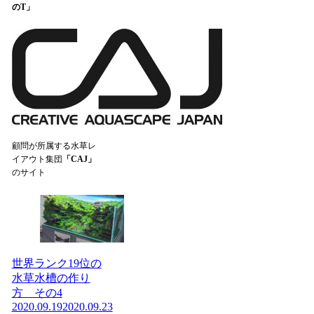
のT」
顧問が所属する水草レ
イアウト集団
「CAJ」
のサイト
世界ランク19位の
水草水槽の作り
方 その4
2020.09.19
2020.09.23