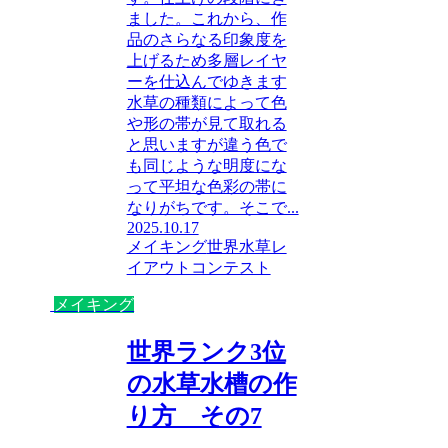
ました。これから、作
品のさらなる印象度を
上げるため多層レイヤ
ーを仕込んでゆきます
水草の種類によって色
や形の帯が見て取れる
と思いますが違う色で
も同じような明度にな
って平坦な色彩の帯に
なりがちです。そこで...
2025.10.17
メイキング
世界水草レ
イアウトコンテスト
メイキング
世界ランク3位
の水草水槽の作
り方 その7