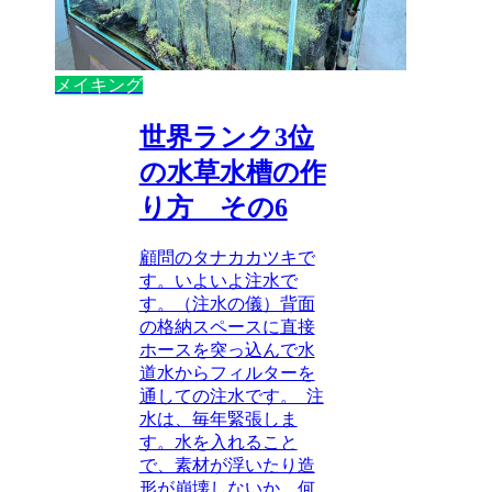
メイキング
世界ランク3位
の水草水槽の作
り方 その6
顧問のタナカカツキで
す。いよいよ注水で
す。（注水の儀）背面
の格納スペースに直接
ホースを突っ込んで水
道水からフィルターを
通しての注水です。 注
水は、毎年緊張しま
す。水を入れること
で、素材が浮いたり造
形が崩壊しないか。何