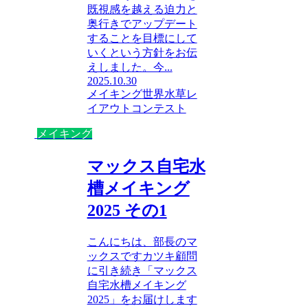
既視感を越える迫力と
奥行きでアップデート
することを目標にして
いくという方針をお伝
えしました。今...
2025.10.30
メイキング
世界水草レ
イアウトコンテスト
メイキング
マックス自宅水
槽メイキング
2025 その1
こんにちは、部長のマ
ックスですカツキ顧問
に引き続き「マックス
自宅水槽メイキング
2025」をお届けします