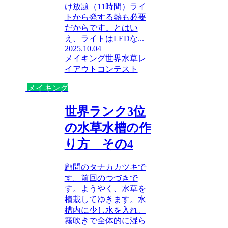
け放題（11時間）ライ
トから発する熱も必要
だからです。とはい
え、ライトはLEDな...
2025.10.04
メイキング
世界水草レ
イアウトコンテスト
メイキング
世界ランク3位
の水草水槽の作
り方 その4
顧問のタナカカツキで
す。前回のつづきで
す。ようやく、水草を
植栽してゆきます。水
槽内に少し水を入れ、
霧吹きで全体的に湿ら