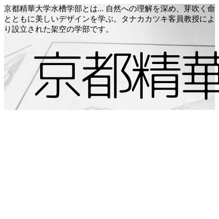
京都精華大学水槽学部とは... 自然への理解を深め、芽吹く命
とともに美しいデザインを学ぶ。タナカカツキ客員教授によ
り設立された架空の学部です。