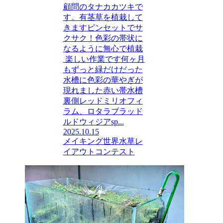
顧問のタナカカツキで
す。有茎草を植栽して
きますピンセットでサ
クサク！色彩の帯状に
なるように無心で植栽
楽しい作業です何ヶ月
もずっと緑だけだった
水槽に色彩の華やぎが
現れました赤い帯水槽
裏側レッドミリオフィ
ラム、ロタラブラッド
ルドウィジアsp...
2025.10.15
メイキング
世界水草レ
イアウトコンテスト