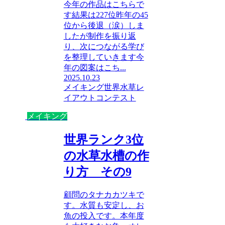
今年の作品はこちらで
す結果は227位昨年の45
位から後退（涙）しま
したが制作を振り返
り、次につながる学び
を整理していきます今
年の図案はこち...
2025.10.23
メイキング
世界水草レ
イアウトコンテスト
メイキング
世界ランク3位
の水草水槽の作
り方 その9
顧問のタナカカツキで
す。水質も安定し、お
魚の投入です。本年度