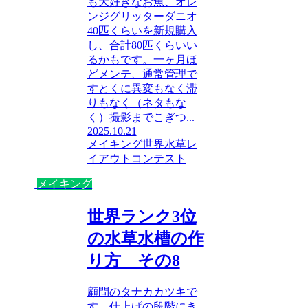
も大好きなお魚、オレ
ンジグリッターダニオ
40匹くらいを新規購入
し、合計80匹くらいい
るかもです。一ヶ月ほ
どメンテ、通常管理で
すとくに異変もなく滞
りもなく（ネタもな
く）撮影までこぎつ...
2025.10.21
メイキング
世界水草レ
イアウトコンテスト
メイキング
世界ランク3位
の水草水槽の作
り方 その8
顧問のタナカカツキで
す。仕上げの段階にき