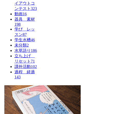
イアウトコ
ンテスト
323
動画
16
器具 素材
198
学び レッ
スン
87
学生水槽
46
未分類
2
水草語り
186
立ち上げ
リセット
71
課外活動
102
過程 経過
143