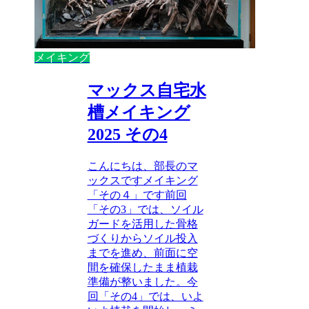
メイキング
マックス自宅水
槽メイキング
2025 その4
こんにちは、部長のマ
ックスですメイキング
「その４」です前回
「その3」では、ソイル
ガードを活用した骨格
づくりからソイル投入
までを進め、前面に空
間を確保したまま植栽
準備が整いました。今
回「その4」では、いよ