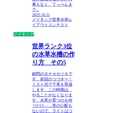
事もなく、てっぺんま
で...
2025.10.11
メイキング
世界水草レ
イアウトコンテスト
メイキング
世界ランク3位
の水草水槽の作
り方 その5
顧問のタナカカツキで
す。前回のつづきー！
ミスト式で下草を育成
します。この時期は、
やることがなくなりま
す。水草が育つのを待
つだけ……苔の心配も
ないので、ライトはつ