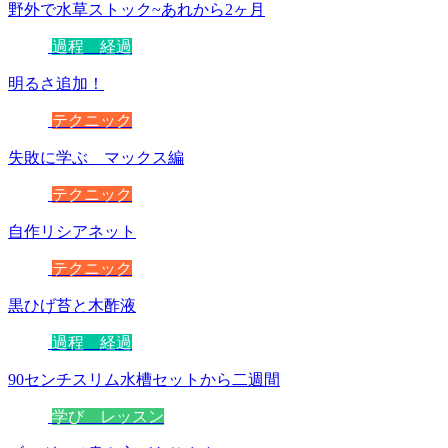
野外で水草ストック~あれから2ヶ月
過程 経過
明るさ追加！
テクニック
失敗に学ぶ マックス編
テクニック
自作リシアネット
テクニック
黒ひげ苔と木酢液
過程 経過
90センチスリム水槽セットから二週間
学び レッスン