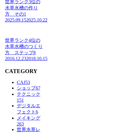
世界ランク3位の
水草水槽の作り
方 その1
2025.09.15
2025.10.22
世界ランク4位の
水草水槽のつくり
方 ステップ8
2016.12.23
2018.10.15
CATEGORY
CAJ
53
ショップ
67
テクニック
151
デジタルエ
フェクト
6
メイキング
263
世界水草レ