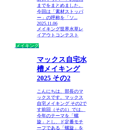
までをまとめました。
今回は「素材ストッパ
ー」の呼称を「ソ...
2025.11.06
メイキング
世界水草レ
イアウトコンテスト
メイキング
マックス自宅水
槽メイキング
2025 その2
こんにちは、部長のマ
ックスです。マックス
自宅メイキング その2で
す前回（その1）では、
今年のテーマを「螺
旋」とし、ド定番モチ
ーフである「螺旋」を