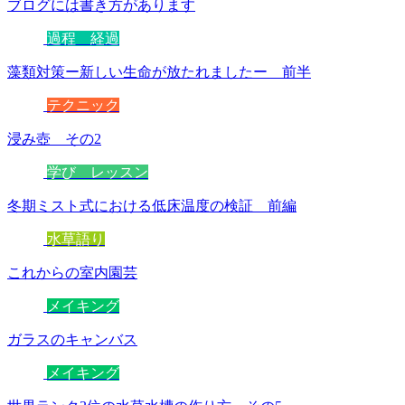
ブログには書き方があります
過程 経過
藻類対策ー新しい生命が放たれましたー 前半
テクニック
浸み壺 その2
学び レッスン
冬期ミスト式における低床温度の検証 前編
水草語り
これからの室内園芸
メイキング
ガラスのキャンバス
メイキング