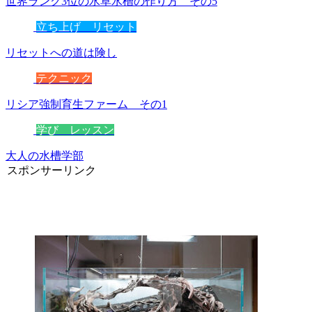
世界ランク3位の水草水槽の作り方 その5
立ち上げ リセット
リセットへの道は険し
テクニック
リシア強制育生ファーム その1
学び レッスン
大人の水槽学部
スポンサーリンク