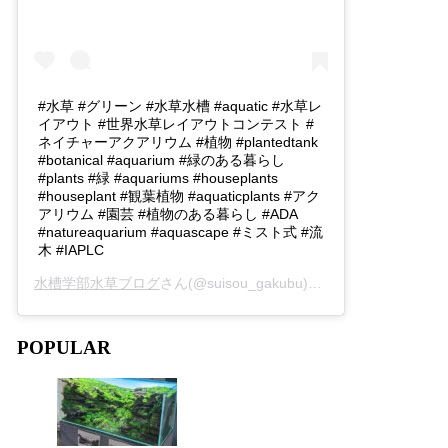
#水草 #グリーン #水草水槽 #aquatic #水草レ
イアウト #世界水草レイアウトコンテスト #
ネイチャーアクアリウム #植物 #plantedtank
#botanical #aquarium #緑のある暮らし
#plants #緑 #aquariums #houseplants
#houseplant #観葉植物 #aquaticplants #アク
アリウム #園芸 #植物のある暮らし #ADA
#natureaquarium #aquascape #ミスト式 #流
木 #IAPLC
水槽学部水草ブログ
さん(@suisou_gakubu)がシェアした投稿 -
2
POPULAR