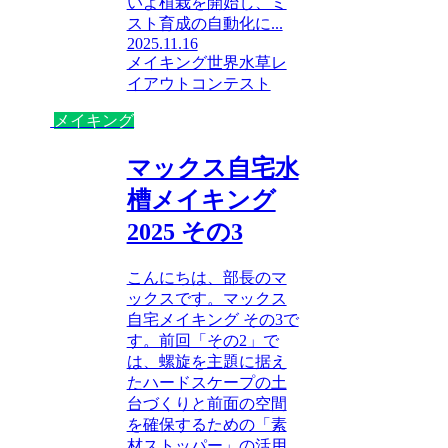
いよ植栽を開始し、ミ
スト育成の自動化に...
2025.11.16
メイキング
世界水草レ
イアウトコンテスト
メイキング
マックス自宅水
槽メイキング
2025 その3
こんにちは、部長のマ
ックスです。マックス
自宅メイキング その3で
す。前回「その2」で
は、螺旋を主題に据え
たハードスケープの土
台づくりと前面の空間
を確保するための「素
材ストッパー」の活用