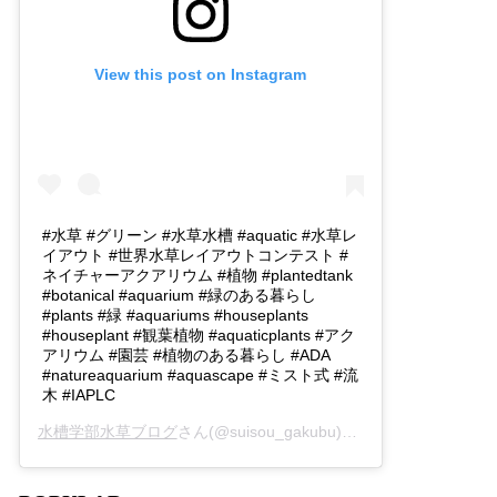
View this post on Instagram
#水草 #グリーン #水草水槽 #aquatic #水草レ
イアウト #世界水草レイアウトコンテスト #
ネイチャーアクアリウム #植物 #plantedtank
#botanical #aquarium #緑のある暮らし
#plants #緑 #aquariums #houseplants
#houseplant #観葉植物 #aquaticplants #アク
アリウム #園芸 #植物のある暮らし #ADA
#natureaquarium #aquascape #ミスト式 #流
木 #IAPLC
水槽学部水草ブログ
さん(@suisou_gakubu)がシェアした投稿 -
2