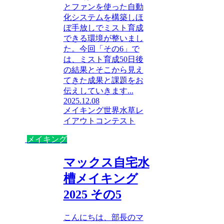
とファンを使った自動
化システムを構築しほ
ぼ手放しでミスト育成
できる環境が整いまし
た。今回「その6」で
は、ミスト育成50日後
の結果とそこから見え
てきた成果と課題をお
伝えしていきます...
2025.12.08
メイキング
世界水草レ
イアウトコンテスト
メイキング
マックス自宅水
槽メイキング
2025 その5
こんにちは、部長のマ