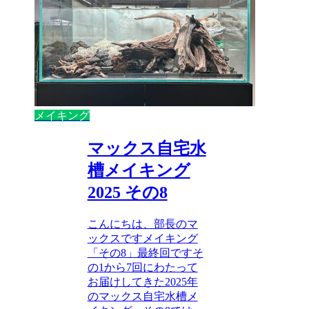
メイキング
マックス自宅水
槽メイキング
2025 その8
こんにちは、部長のマ
ックスですメイキング
「その8」最終回ですそ
の1から7回にわたって
お届けしてきた2025年
のマックス自宅水槽メ