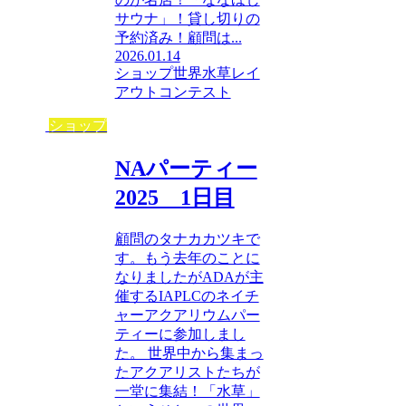
サウナ」！貸し切りの
予約済み！顧問は...
2026.01.14
ショップ
世界水草レイ
アウトコンテスト
ショップ
NAパーティー
2025 1日目
顧問のタナカカツキで
す。もう去年のことに
なりましたがADAが主
催するIAPLCのネイチ
ャーアクアリウムパー
ティーに参加しまし
た。 世界中から集まっ
たアクアリストたちが
一堂に集結！「水草」