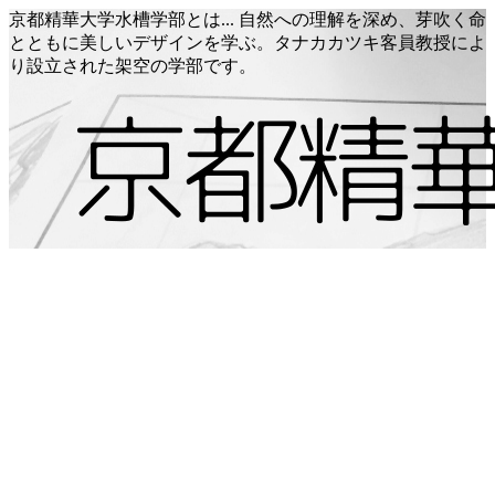
京都精華大学水槽学部とは... 自然への理解を深め、芽吹く命
とともに美しいデザインを学ぶ。タナカカツキ客員教授によ
り設立された架空の学部です。