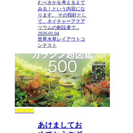
むべきかを考えるえて
みる！という内容にな
ります。 その指針とし
て、ネイチャーアクア
リウムの創設者で...
2026.01.04
世界水草レイアウトコ
ンテスト
ショップ
あけましてお