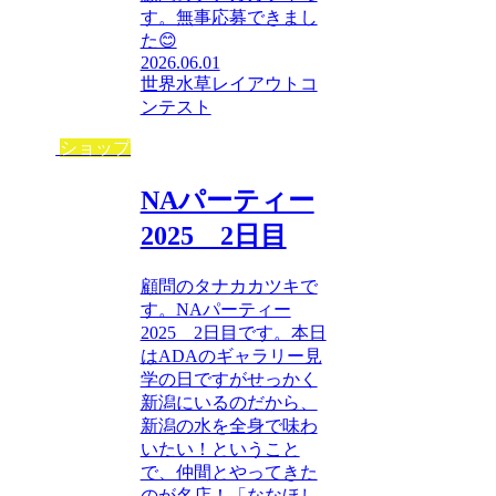
す。無事応募できまし
た😊
2026.06.01
世界水草レイアウトコ
ンテスト
ショップ
NAパーティー
2025 2日目
顧問のタナカカツキで
す。NAパーティー
2025 2日目です。本日
はADAのギャラリー見
学の日ですがせっかく
新潟にいるのだから、
新潟の水を全身で味わ
いたい！ということ
で、仲間とやってきた
のが名店！「ななほし