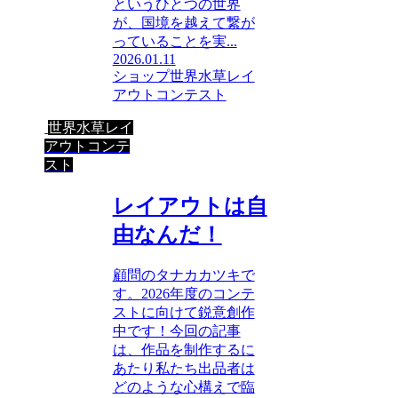
というひとつの世界
が、国境を越えて繋が
っていることを実...
2026.01.11
ショップ
世界水草レイ
アウトコンテスト
世界水草レイ
アウトコンテ
スト
レイアウトは自
由なんだ！
顧問のタナカカツキで
す。2026年度のコンテ
ストに向けて鋭意創作
中です！今回の記事
は、作品を制作するに
あたり私たち出品者は
どのような心構えで臨