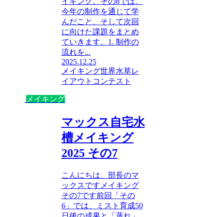
イキング。その8では、
今年の制作を通じて学
んだこと、そして次回
に向けた課題をまとめ
ていきます。1. 制作の
流れを...
2025.12.25
メイキング
世界水草レ
イアウトコンテスト
メイキング
マックス自宅水
槽メイキング
2025 その7
こんにちは、部長のマ
ックスですメイキング
その7です前回「その
6」では、ミスト育成50
日後の成果と「蒸れ」