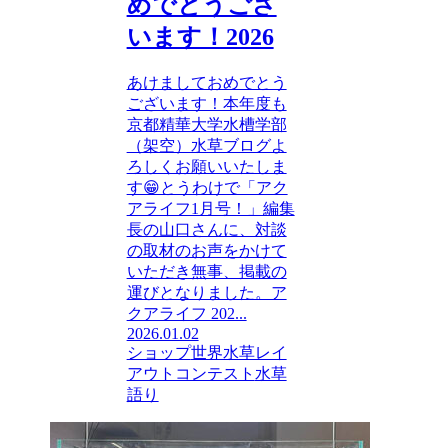
めでとうござ
います！2026
あけましておめでとう
ございます！本年度も
京都精華大学水槽学部
（架空）水草ブログよ
ろしくお願いいたしま
す😁とうわけで「アク
アライフ1月号！」編集
長の山口さんに、対談
の取材のお声をかけて
いただき無事、掲載の
運びとなりました。ア
クアライフ 202...
2026.01.02
ショップ
世界水草レイ
アウトコンテスト
水草
語り