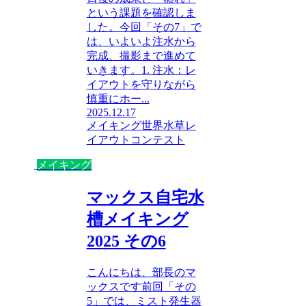
という課題を確認しま
した。今回「その7」で
は、いよいよ注水から
完成、撮影まで進めて
いきます。1. 注水：レ
イアウトを守りながら
慎重にホー...
2025.12.17
メイキング
世界水草レ
イアウトコンテスト
メイキング
マックス自宅水
槽メイキング
2025 その6
こんにちは、部長のマ
ックスです前回「その
5」では、ミスト発生器