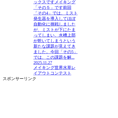
ックスですメイキング
「その５」です前回
「その4」では、ミスト
発生器を導入してほぼ
自動化に挑戦しました
が、ミストが下にたま
ってしまい、水槽上部
が乾いてしまうという
新たな課題が見えてき
ました。今回「その5」
では、この課題を解...
2025.11.27
メイキング
世界水草レ
イアウトコンテスト
スポンサーリンク