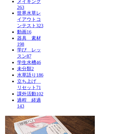
メイキング
263
世界水草レ
イアウトコ
ンテスト
323
動画
16
器具 素材
198
学び レッ
スン
87
学生水槽
46
未分類
2
水草語り
186
立ち上げ
リセット
71
課外活動
102
過程 経過
143