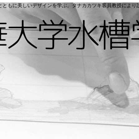
く命とともに美しいデザインを学ぶ。タナカカツキ客員教授によ