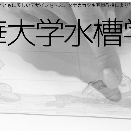
く命とともに美しいデザインを学ぶ。タナカカツキ客員教授によ