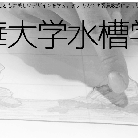
く命とともに美しいデザインを学ぶ。タナカカツキ客員教授によ