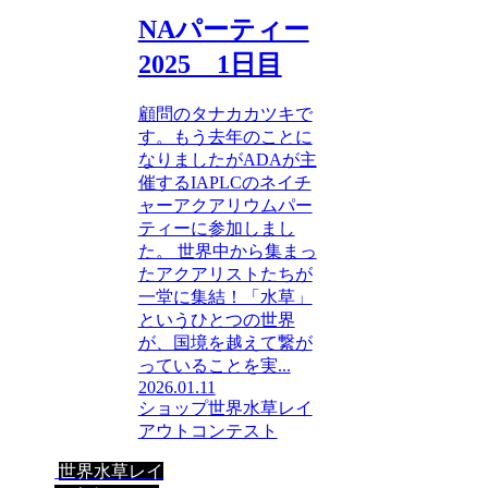
NAパーティー
2025 1日目
顧問のタナカカツキで
す。もう去年のことに
なりましたがADAが主
催するIAPLCのネイチ
ャーアクアリウムパー
ティーに参加しまし
た。 世界中から集まっ
たアクアリストたちが
一堂に集結！「水草」
というひとつの世界
が、国境を越えて繋が
っていることを実...
2026.01.11
ショップ
世界水草レイ
アウトコンテスト
世界水草レイ