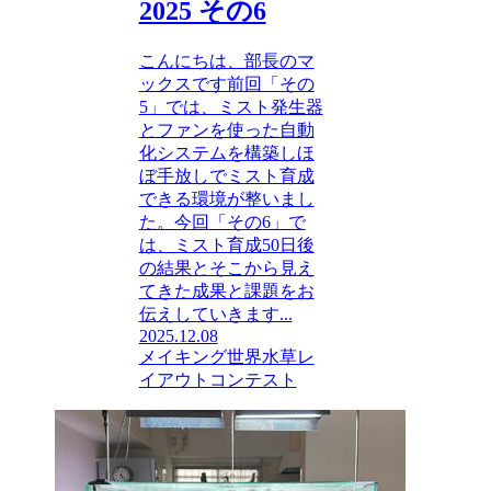
2025 その6
こんにちは、部長のマ
ックスです前回「その
5」では、ミスト発生器
とファンを使った自動
化システムを構築しほ
ぼ手放しでミスト育成
できる環境が整いまし
た。今回「その6」で
は、ミスト育成50日後
の結果とそこから見え
てきた成果と課題をお
伝えしていきます...
2025.12.08
メイキング
世界水草レ
イアウトコンテスト