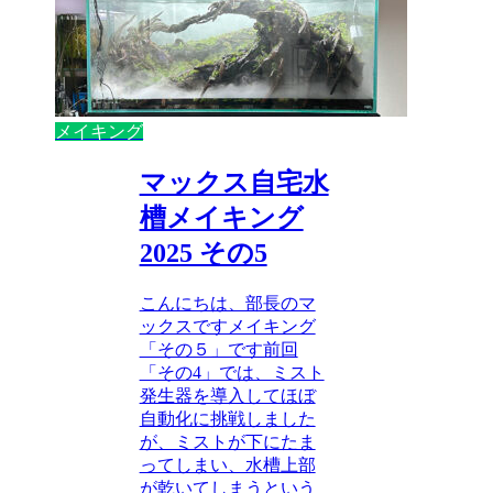
メイキング
マックス自宅水
槽メイキング
2025 その5
こんにちは、部長のマ
ックスですメイキング
「その５」です前回
「その4」では、ミスト
発生器を導入してほぼ
自動化に挑戦しました
が、ミストが下にたま
ってしまい、水槽上部
が乾いてしまうという