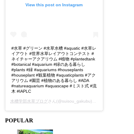
View this post on Instagram
#水草 #グリーン #水草水槽 #aquatic #水草レ
イアウト #世界水草レイアウトコンテスト #
ネイチャーアクアリウム #植物 #plantedtank
#botanical #aquarium #緑のある暮らし
#plants #緑 #aquariums #houseplants
#houseplant #観葉植物 #aquaticplants #アク
アリウム #園芸 #植物のある暮らし #ADA
#natureaquarium #aquascape #ミスト式 #流
木 #IAPLC
水槽学部水草ブログ
さん(@suisou_gakubu)がシェアした投稿 -
2
POPULAR