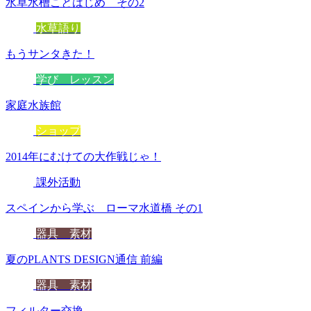
水草水槽ことはじめ その2
水草語り
もうサンタきた！
学び レッスン
家庭水族館
ショップ
2014年にむけての大作戦じゃ！
課外活動
スペインから学ぶ ローマ水道橋 その1
器具 素材
夏のPLANTS DESIGN通信 前編
器具 素材
フィルター交換