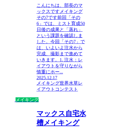
こんにちは、部長のマ
ックスですメイキング
その7です前回「その
6」では、ミスト育成50
日後の成果と「蒸れ」
という課題を確認しま
した。今回「その7」で
は、いよいよ注水から
完成、撮影まで進めて
いきます。1. 注水：レ
イアウトを守りながら
慎重にホー...
2025.12.17
メイキング
世界水草レ
イアウトコンテスト
メイキング
マックス自宅水
槽メイキング