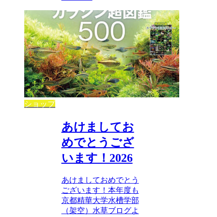
ショップ
あけましてお
めでとうござ
います！2026
あけましておめでとう
ございます！本年度も
京都精華大学水槽学部
（架空）水草ブログよ