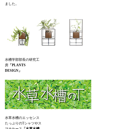
ました。
水槽学部部長の研究工
房
「PLANTS
DESIGN」
水草水槽のエッセンス
たっぷりのTシャツやス
マホケース
「水草水槽