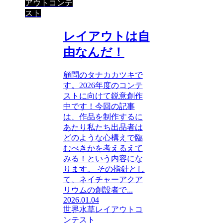
アウトコンテ
スト
レイアウトは自
由なんだ！
顧問のタナカカツキで
す。2026年度のコンテ
ストに向けて鋭意創作
中です！今回の記事
は、作品を制作するに
あたり私たち出品者は
どのような心構えで臨
むべきかを考えるえて
みる！という内容にな
ります。 その指針とし
て、ネイチャーアクア
リウムの創設者で...
2026.01.04
世界水草レイアウトコ
ンテスト