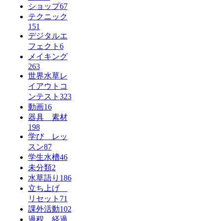
ショップ
67
テクニック
151
デジタルエ
フェクト
6
メイキング
263
世界水草レ
イアウトコ
ンテスト
323
動画
16
器具 素材
198
学び レッ
スン
87
学生水槽
46
未分類
2
水草語り
186
立ち上げ
リセット
71
課外活動
102
過程 経過