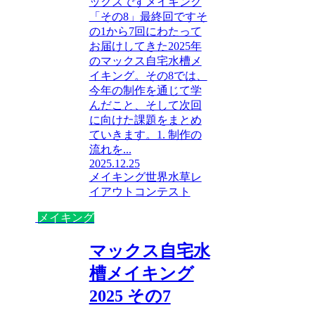
ックスですメイキング
「その8」最終回ですそ
の1から7回にわたって
お届けしてきた2025年
のマックス自宅水槽メ
イキング。その8では、
今年の制作を通じて学
んだこと、そして次回
に向けた課題をまとめ
ていきます。1. 制作の
流れを...
2025.12.25
メイキング
世界水草レ
イアウトコンテスト
メイキング
マックス自宅水
槽メイキング
2025 その7