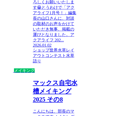
ろしくお願いいたしま
す😁とうわけで「アク
アライフ1月号！」編集
長の山口さんに、対談
の取材のお声をかけて
いただき無事、掲載の
運びとなりました。ア
クアライフ 202...
2026.01.02
ショップ
世界水草レイ
アウトコンテスト
水草
語り
メイキング
マックス自宅水
槽メイキング
2025 その8
こんにちは、部長のマ