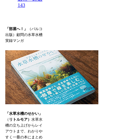
143
「部屋へ！」
（パルコ
出版）顧問の水草水槽
実録マンガ
「水草水槽のせかい」
（
リトルモア）
水草水
槽の立ち上げからレイ
アウトまで、わかりや
すく一冊の本にまとめ