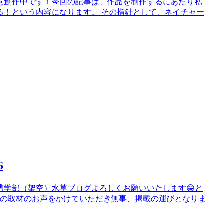
鋭意創作中です！今回の記事は、作品を制作するにあたり私
る！という内容になります。 その指針として、ネイチャー
6
槽学部（架空）水草ブログよろしくお願いいたします😁と
談の取材のお声をかけていただき無事、掲載の運びとなりま