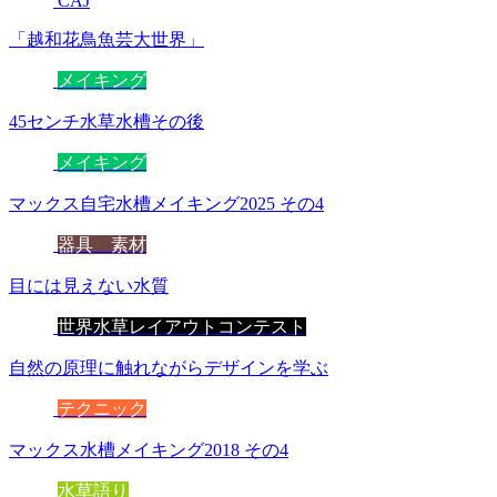
CAJ
「越和花鳥魚芸大世界」
メイキング
45センチ水草水槽その後
メイキング
マックス自宅水槽メイキング2025 その4
器具 素材
目には見えない水質
世界水草レイアウトコンテスト
自然の原理に触れながらデザインを学ぶ
テクニック
マックス水槽メイキング2018 その4
水草語り