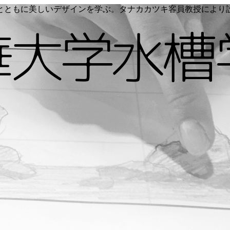
く命とともに美しいデザインを学ぶ。タナカカツキ客員教授によ