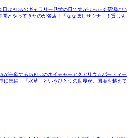
。本日はADAのギャラリー見学の日ですがせっかく新潟にい
仲間とやってきたのが名店！「ななほしサウナ」！貸し切
Aが主催するIAPLCのネイチャーアクアリウムパーティー
一堂に集結！「水草」というひとつの世界が、国境を越えて