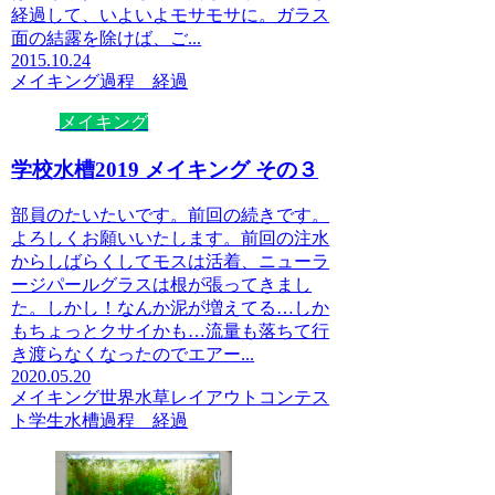
経過して、いよいよモサモサに。ガラス
面の結露を除けば、ご...
2015.10.24
メイキング
過程 経過
メイキング
学校水槽2019 メイキング その３
部員のたいたいです。前回の続きです。
よろしくお願いいたします。前回の注水
からしばらくしてモスは活着、ニューラ
ージパールグラスは根が張ってきまし
た。しかし！なんか泥が増えてる…しか
もちょっとクサイかも…流量も落ちて行
き渡らなくなったのでエアー...
2020.05.20
メイキング
世界水草レイアウトコンテス
ト
学生水槽
過程 経過