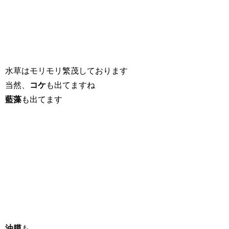
水草はモリモリ繁茂しております
当然、
コケ
も出てますね
藍藻
も出てます
油膜
も……