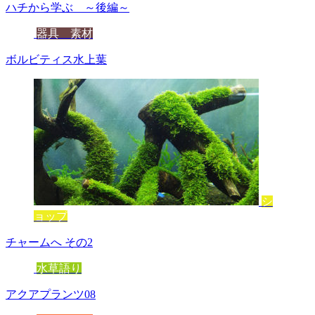
ハチから学ぶ ～後編～
器具 素材
ボルビティス水上葉
シ
ョップ
チャームへ その2
水草語り
アクアプランツ08