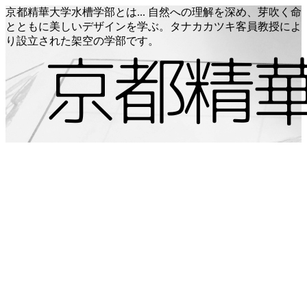
京都精華大学水槽学部とは... 自然への理解を深め、芽吹く命
とともに美しいデザインを学ぶ。タナカカツキ客員教授によ
り設立された架空の学部です。