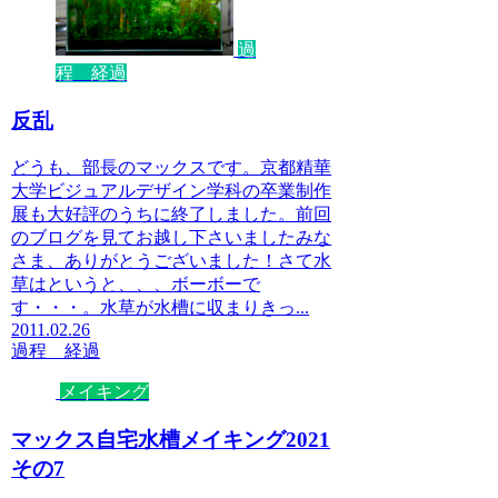
過
程 経過
反乱
どうも、部長のマックスです。京都精華
大学ビジュアルデザイン学科の卒業制作
展も大好評のうちに終了しました。前回
のブログを見てお越し下さいましたみな
さま、ありがとうございました！さて水
草はというと、、、ボーボーで
す・・・。水草が水槽に収まりきっ...
2011.02.26
過程 経過
メイキング
マックス自宅水槽メイキング2021
その7