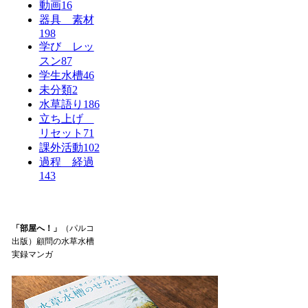
動画
16
器具 素材
198
学び レッ
スン
87
学生水槽
46
未分類
2
水草語り
186
立ち上げ
リセット
71
課外活動
102
過程 経過
143
「部屋へ！」
（パルコ
出版）顧問の水草水槽
実録マンガ