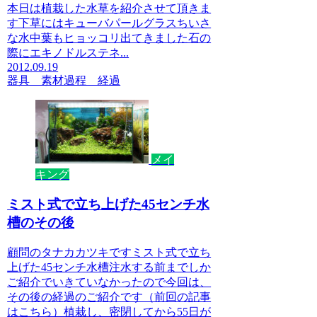
本日は植栽した水草を紹介させて頂きま
す下草にはキューバパールグラスちいさ
な水中葉もヒョッコリ出てきました石の
際にエキノドルステネ...
2012.09.19
器具 素材
過程 経過
メイ
キング
ミスト式で立ち上げた45センチ水
槽のその後
顧問のタナカカツキですミスト式で立ち
上げた45センチ水槽注水する前までしか
ご紹介でいきていなかったので今回は、
その後の経過のご紹介です（前回の記事
はこちら）植栽し、密閉してから55日が