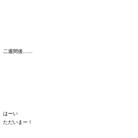
二週間後……
はーい
ただいまー！