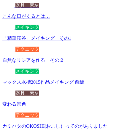
器具 素材
こんな日がくるとは…
メイキング
「精華渓谷」メイキング その1
テクニック
自然なリシアを作る その２
メイキング
マックス水槽2015作品メイキング 前編
器具 素材
変わる景色
テクニック
カミハタのOKOSHI(おこし）ってのがありました