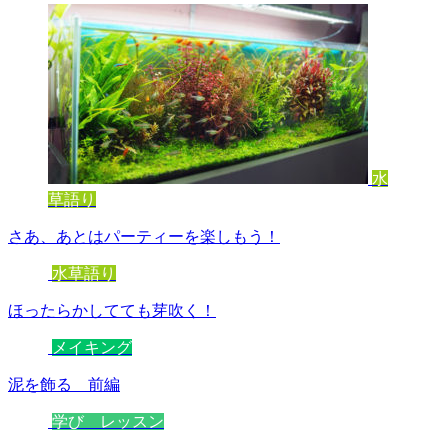
水
草語り
さあ、あとはパーティーを楽しもう！
水草語り
ほったらかしてても芽吹く！
メイキング
泥を飾る 前編
学び レッスン