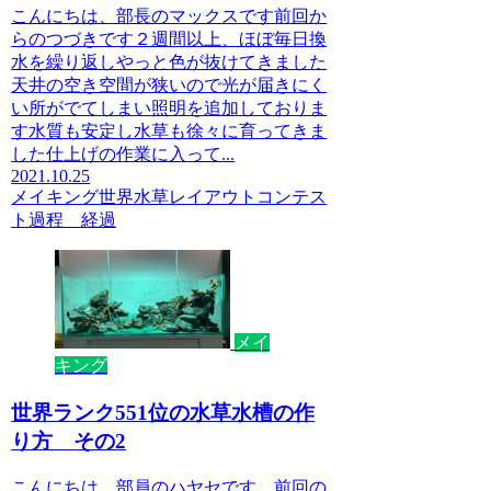
こんにちは、部長のマックスです前回か
らのつづきです２週間以上、ほぼ毎日換
水を繰り返しやっと色が抜けてきました
天井の空き空間が狭いので光が届きにく
い所がでてしまい照明を追加しておりま
す水質も安定し水草も徐々に育ってきま
した仕上げの作業に入って...
2021.10.25
メイキング
世界水草レイアウトコンテス
ト
過程 経過
メイ
キング
世界ランク551位の水草水槽の作
り方 その2
こんにちは。部員のハヤセです。前回の