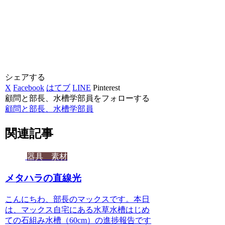
シェアする
X
Facebook
はてブ
LINE
Pinterest
顧問と部長、水槽学部員をフォローする
顧問と部長、水槽学部員
関連記事
器具 素材
メタハラの直線光
こんにちわ、部長のマックスです。本日
は、マックス自宅にある水草水槽はじめ
ての石組み水槽（60cm）の進捗報告です