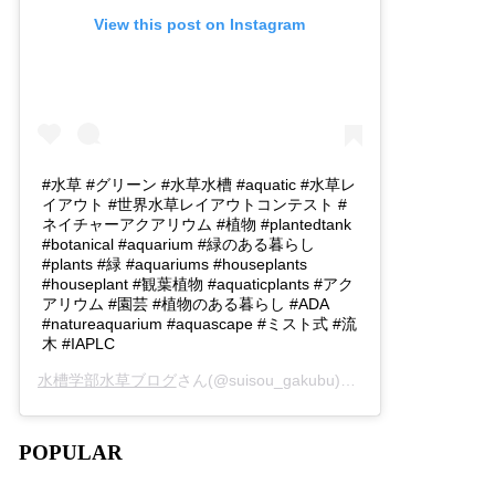
View this post on Instagram
#水草 #グリーン #水草水槽 #aquatic #水草レ
イアウト #世界水草レイアウトコンテスト #
ネイチャーアクアリウム #植物 #plantedtank
#botanical #aquarium #緑のある暮らし
#plants #緑 #aquariums #houseplants
#houseplant #観葉植物 #aquaticplants #アク
アリウム #園芸 #植物のある暮らし #ADA
#natureaquarium #aquascape #ミスト式 #流
木 #IAPLC
水槽学部水草ブログ
さん(@suisou_gakubu)がシェアした投稿 -
2
POPULAR