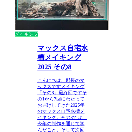
メイキング
マックス自宅水
槽メイキング
2025 その8
こんにちは、部長のマ
ックスですメイキング
「その8」最終回ですそ
の1から7回にわたって
お届けしてきた2025年
のマックス自宅水槽メ
イキング。その8では、
今年の制作を通じて学
んだこと、そして次回