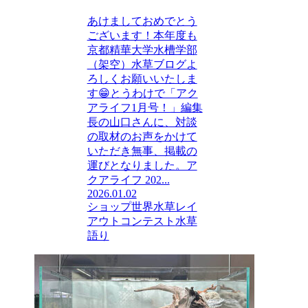
あけましておめでとう
ございます！本年度も
京都精華大学水槽学部
（架空）水草ブログよ
ろしくお願いいたしま
す😁とうわけで「アク
アライフ1月号！」編集
長の山口さんに、対談
の取材のお声をかけて
いただき無事、掲載の
運びとなりました。ア
クアライフ 202...
2026.01.02
ショップ
世界水草レイ
アウトコンテスト
水草
語り