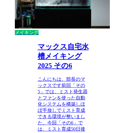
メイキング
マックス自宅水
槽メイキング
2025 その6
こんにちは、部長のマ
ックスです前回「その
5」では、ミスト発生器
とファンを使った自動
化システムを構築しほ
ぼ手放しでミスト育成
できる環境が整いまし
た。今回「その6」で
は、ミスト育成50日後