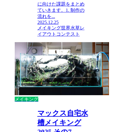
に向けた課題をまとめ
ていきます。1. 制作の
流れを...
2025.12.25
メイキング
世界水草レ
イアウトコンテスト
メイキング
マックス自宅水
槽メイキング
2025 その7