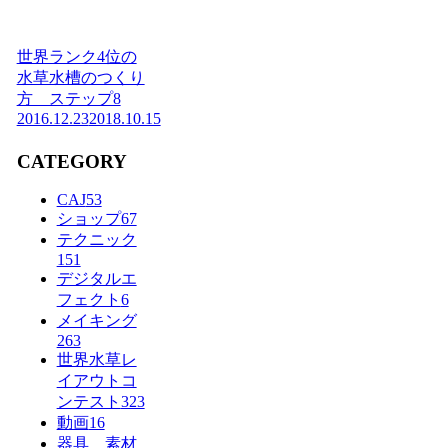
世界ランク4位の
水草水槽のつくり
方 ステップ8
2016.12.23
2018.10.15
CATEGORY
CAJ
53
ショップ
67
テクニック
151
デジタルエ
フェクト
6
メイキング
263
世界水草レ
イアウトコ
ンテスト
323
動画
16
器具 素材