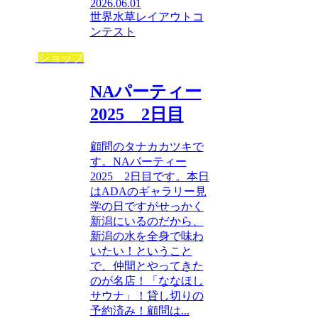
2026.06.01
世界水草レイアウトコ
ンテスト
ショップ
NAパーティー
2025 2日目
顧問のタナカカツキで
す。NAパーティー
2025 2日目です。本日
はADAのギャラリー見
学の日ですがせっかく
新潟にいるのだから、
新潟の水を全身で味わ
いたい！ということ
で、仲間とやってきた
のが名店！「ななほし
サウナ」！貸し切りの
予約済み！顧問は...