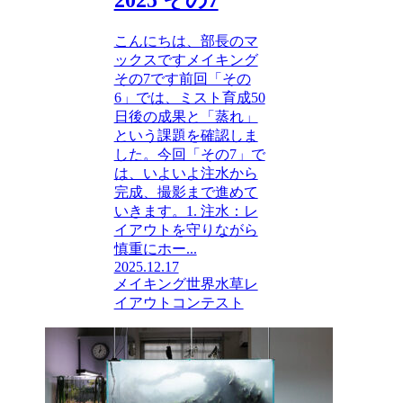
こんにちは、部長のマ
ックスですメイキング
その7です前回「その
6」では、ミスト育成50
日後の成果と「蒸れ」
という課題を確認しま
した。今回「その7」で
は、いよいよ注水から
完成、撮影まで進めて
いきます。1. 注水：レ
イアウトを守りながら
慎重にホー...
2025.12.17
メイキング
世界水草レ
イアウトコンテスト