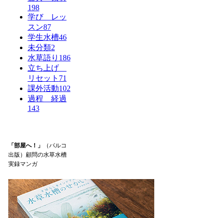
198
学び レッ
スン
87
学生水槽
46
未分類
2
水草語り
186
立ち上げ
リセット
71
課外活動
102
過程 経過
143
「部屋へ！」
（パルコ
出版）顧問の水草水槽
実録マンガ