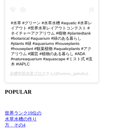
#水草 #グリーン #水草水槽 #aquatic #水草レ
イアウト #世界水草レイアウトコンテスト #
ネイチャーアクアリウム #植物 #plantedtank
#botanical #aquarium #緑のある暮らし
#plants #緑 #aquariums #houseplants
#houseplant #観葉植物 #aquaticplants #アク
アリウム #園芸 #植物のある暮らし #ADA
#natureaquarium #aquascape #ミスト式 #流
木 #IAPLC
水槽学部水草ブログ
さん(@suisou_gakubu)がシェアした投稿 -
2
POPULAR
世界ランク19位の
水草水槽の作り
方 その4