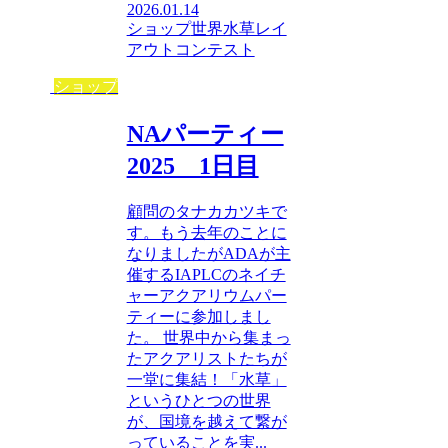
2026.01.14
ショップ
世界水草レイ
アウトコンテスト
ショップ
NAパーティー
2025 1日目
顧問のタナカカツキで
す。もう去年のことに
なりましたがADAが主
催するIAPLCのネイチ
ャーアクアリウムパー
ティーに参加しまし
た。 世界中から集まっ
たアクアリストたちが
一堂に集結！「水草」
というひとつの世界
が、国境を越えて繋が
っていることを実...