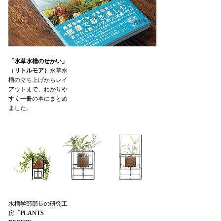
「水草水槽のせかい」
（
リトルモア）
水草水
槽の立ち上げからレイ
アウトまで、わかりや
すく一冊の本にまとめ
ました。
水槽学部部長の研究工
房
「PLANTS