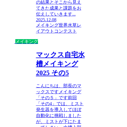
の結果とそこから見え
てきた成果と課題をお
伝えしていきます...
2025.12.08
メイキング
世界水草レ
イアウトコンテスト
メイキング
マックス自宅水
槽メイキング
2025 その5
こんにちは、部長のマ
ックスですメイキング
「その５」です前回
「その4」では、ミスト
発生器を導入してほぼ
自動化に挑戦しました
が、ミストが下にたま