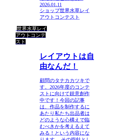
2026.01.11
ショップ
世界水草レイ
アウトコンテスト
世界水草レイ
アウトコンテ
スト
レイアウトは自
由なんだ！
顧問のタナカカツキで
す。2026年度のコンテ
ストに向けて鋭意創作
中です！今回の記事
は、作品を制作するに
あたり私たち出品者は
どのような心構えで臨
むべきかを考えるえて
みる！という内容にな
ります。 その指針とし