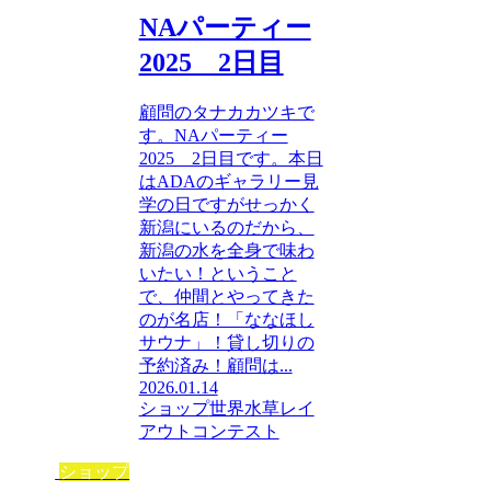
NAパーティー
2025 2日目
顧問のタナカカツキで
す。NAパーティー
2025 2日目です。本日
はADAのギャラリー見
学の日ですがせっかく
新潟にいるのだから、
新潟の水を全身で味わ
いたい！ということ
で、仲間とやってきた
のが名店！「ななほし
サウナ」！貸し切りの
予約済み！顧問は...
2026.01.14
ショップ
世界水草レイ
アウトコンテスト
ショップ