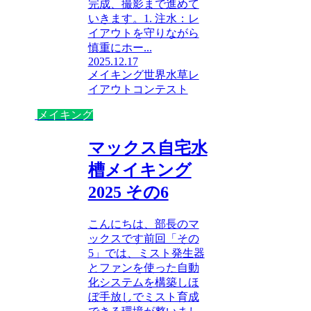
完成、撮影まで進めて
いきます。1. 注水：レ
イアウトを守りながら
慎重にホー...
2025.12.17
メイキング
世界水草レ
イアウトコンテスト
メイキング
マックス自宅水
槽メイキング
2025 その6
こんにちは、部長のマ
ックスです前回「その
5」では、ミスト発生器
とファンを使った自動
化システムを構築しほ
ぼ手放しでミスト育成