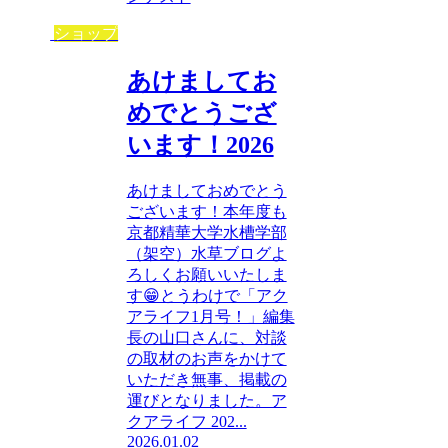
ショップ
あけましてお
めでとうござ
います！2026
あけましておめでとう
ございます！本年度も
京都精華大学水槽学部
（架空）水草ブログよ
ろしくお願いいたしま
す😁とうわけで「アク
アライフ1月号！」編集
長の山口さんに、対談
の取材のお声をかけて
いただき無事、掲載の
運びとなりました。ア
クアライフ 202...
2026.01.02