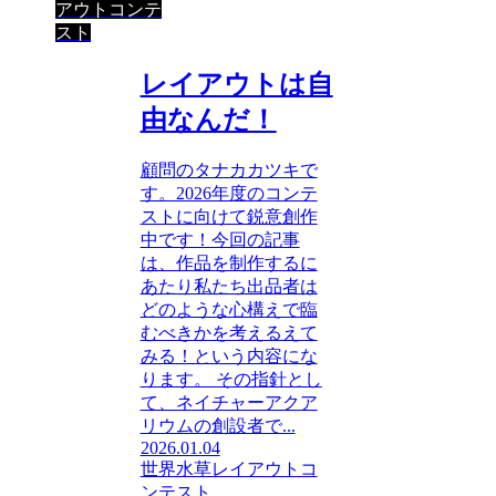
アウトコンテ
スト
レイアウトは自
由なんだ！
顧問のタナカカツキで
す。2026年度のコンテ
ストに向けて鋭意創作
中です！今回の記事
は、作品を制作するに
あたり私たち出品者は
どのような心構えで臨
むべきかを考えるえて
みる！という内容にな
ります。 その指針とし
て、ネイチャーアクア
リウムの創設者で...
2026.01.04
世界水草レイアウトコ
ンテスト