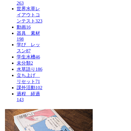
263
世界水草レ
イアウトコ
ンテスト
323
動画
16
器具 素材
198
学び レッ
スン
87
学生水槽
46
未分類
2
水草語り
186
立ち上げ
リセット
71
課外活動
102
過程 経過
143