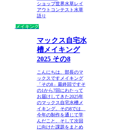
ショップ
世界水草レイ
アウトコンテスト
水草
語り
メイキング
マックス自宅水
槽メイキング
2025 その8
こんにちは、部長のマ
ックスですメイキング
「その8」最終回ですそ
の1から7回にわたって
お届けしてきた2025年
のマックス自宅水槽メ
イキング。その8では、
今年の制作を通じて学
んだこと、そして次回
に向けた課題をまとめ