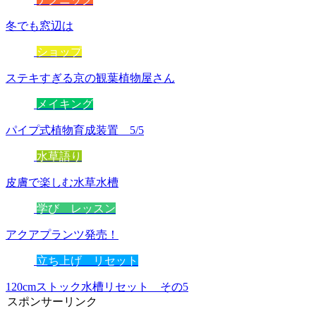
冬でも窓辺は
ショップ
ステキすぎる京の観葉植物屋さん
メイキング
パイプ式植物育成装置 5/5
水草語り
皮膚で楽しむ水草水槽
学び レッスン
アクアプランツ発売！
立ち上げ リセット
120cmストック水槽リセット その5
スポンサーリンク