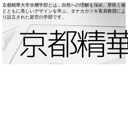
京都精華大学水槽学部とは... 自然への理解を深め、芽吹く命
とともに美しいデザインを学ぶ。タナカカツキ客員教授によ
り設立された架空の学部です。