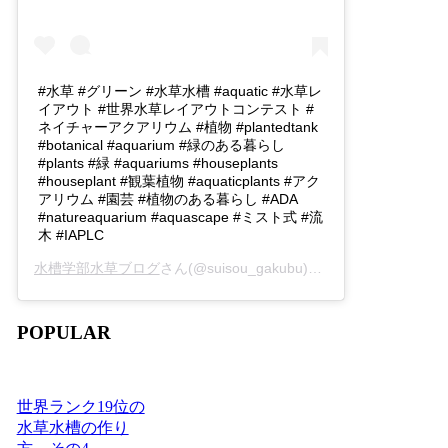
#水草 #グリーン #水草水槽 #aquatic #水草レ
イアウト #世界水草レイアウトコンテスト #
ネイチャーアクアリウム #植物 #plantedtank
#botanical #aquarium #緑のある暮らし
#plants #緑 #aquariums #houseplants
#houseplant #観葉植物 #aquaticplants #アク
アリウム #園芸 #植物のある暮らし #ADA
#natureaquarium #aquascape #ミスト式 #流
木 #IAPLC
水槽学部水草ブログ
さん(@suisou_gakubu)がシェアした投稿 -
2
POPULAR
世界ランク19位の
水草水槽の作り