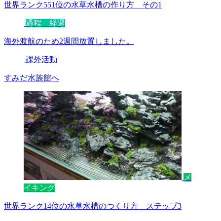
世界ランク551位の水草水槽の作り方 その1
過程 経過
海外渡航のため2週間放置しました。
課外活動
すみだ水族館へ
メ
イキング
世界ランク14位の水草水槽のつくり方 ステップ3