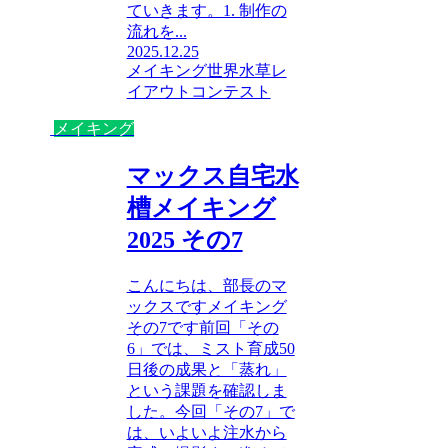
ていきます。1. 制作の
流れを...
2025.12.25
メイキング
世界水草レ
イアウトコンテスト
メイキング
マックス自宅水
槽メイキング
2025 その7
こんにちは、部長のマ
ックスですメイキング
その7です前回「その
6」では、ミスト育成50
日後の成果と「蒸れ」
という課題を確認しま
した。今回「その7」で
は、いよいよ注水から