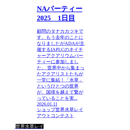
NAパーティー
2025 1日目
顧問のタナカカツキで
す。もう去年のことに
なりましたがADAが主
催するIAPLCのネイチ
ャーアクアリウムパー
ティーに参加しまし
た。 世界中から集まっ
たアクアリストたちが
一堂に集結！「水草」
というひとつの世界
が、国境を越えて繋が
っていることを実...
2026.01.11
ショップ
世界水草レイ
アウトコンテスト
世界水草レイ