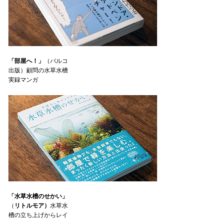
「部屋へ！」
（パルコ
出版）顧問の水草水槽
実録マンガ
「水草水槽のせかい」
（
リトルモア）
水草水
槽の立ち上げからレイ