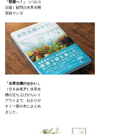
「部屋へ！」
（パルコ
出版）顧問の水草水槽
実録マンガ
「水草水槽のせかい」
（
リトルモア）
水草水
槽の立ち上げからレイ
アウトまで、わかりや
すく一冊の本にまとめ
ました。