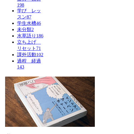
198
学び レッ
スン
87
学生水槽
46
未分類
2
水草語り
186
立ち上げ
リセット
71
課外活動
102
過程 経過
143