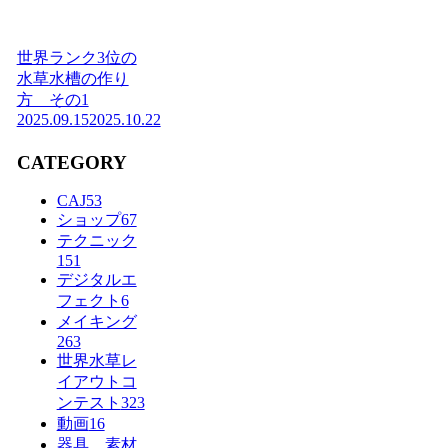
世界ランク3位の
水草水槽の作り
方 その1
2025.09.15
2025.10.22
CATEGORY
CAJ
53
ショップ
67
テクニック
151
デジタルエ
フェクト
6
メイキング
263
世界水草レ
イアウトコ
ンテスト
323
動画
16
器具 素材