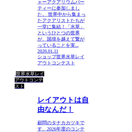
ャーアクアリウムパー
ティーに参加しまし
た。 世界中から集まっ
たアクアリストたちが
一堂に集結！「水草」
というひとつの世界
が、国境を越えて繋が
っていることを実...
2026.01.11
ショップ
世界水草レイ
アウトコンテスト
世界水草レイ
アウトコンテ
スト
レイアウトは自
由なんだ！
顧問のタナカカツキで
す。2026年度のコンテ