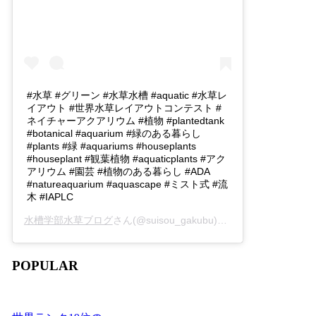
#水草 #グリーン #水草水槽 #aquatic #水草レ
イアウト #世界水草レイアウトコンテスト #
ネイチャーアクアリウム #植物 #plantedtank
#botanical #aquarium #緑のある暮らし
#plants #緑 #aquariums #houseplants
#houseplant #観葉植物 #aquaticplants #アク
アリウム #園芸 #植物のある暮らし #ADA
#natureaquarium #aquascape #ミスト式 #流
木 #IAPLC
水槽学部水草ブログ
さん(@suisou_gakubu)がシェアした投稿 -
2
POPULAR