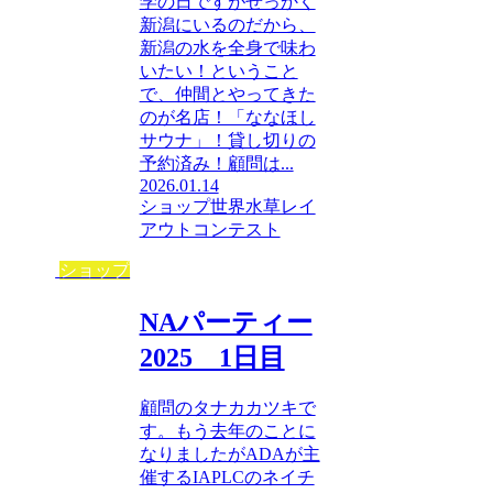
学の日ですがせっかく
新潟にいるのだから、
新潟の水を全身で味わ
いたい！ということ
で、仲間とやってきた
のが名店！「ななほし
サウナ」！貸し切りの
予約済み！顧問は...
2026.01.14
ショップ
世界水草レイ
アウトコンテスト
ショップ
NAパーティー
2025 1日目
顧問のタナカカツキで
す。もう去年のことに
なりましたがADAが主
催するIAPLCのネイチ