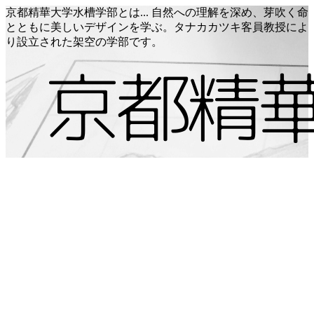
京都精華大学水槽学部とは... 自然への理解を深め、芽吹く命
とともに美しいデザインを学ぶ。タナカカツキ客員教授によ
り設立された架空の学部です。