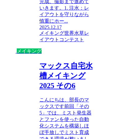
完成、撮影まで進めて
いきます。1. 注水：レ
イアウトを守りながら
慎重にホー...
2025.12.17
メイキング
世界水草レ
イアウトコンテスト
メイキング
マックス自宅水
槽メイキング
2025 その6
こんにちは、部長のマ
ックスです前回「その
5」では、ミスト発生器
とファンを使った自動
化システムを構築しほ
ぼ手放しでミスト育成
できる環境が整いまし