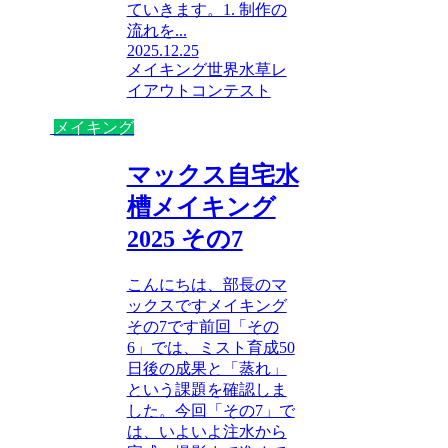
ていきます。1. 制作の
流れを...
2025.12.25
メイキング
世界水草レ
イアウトコンテスト
メイキング
マックス自宅水
槽メイキング
2025 その7
こんにちは、部長のマ
ックスですメイキング
その7です前回「その
6」では、ミスト育成50
日後の成果と「蒸れ」
という課題を確認しま
した。今回「その7」で
は、いよいよ注水から