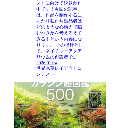
ストに向けて鋭意創作
中です！今回の記事
は、作品を制作するに
あたり私たち出品者は
どのような心構えで臨
むべきかを考えるえて
みる！という内容にな
ります。 その指針とし
て、ネイチャーアクア
リウムの創設者で...
2026.01.04
世界水草レイアウトコ
ンテスト