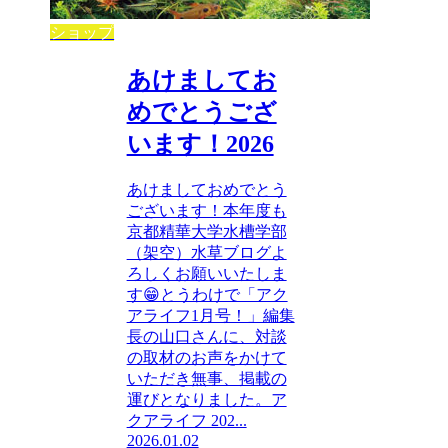
ショップ
あけましてお
めでとうござ
います！2026
あけましておめでとう
ございます！本年度も
京都精華大学水槽学部
（架空）水草ブログよ
ろしくお願いいたしま
す😁とうわけで「アク
アライフ1月号！」編集
長の山口さんに、対談
の取材のお声をかけて
いただき無事、掲載の
運びとなりました。ア
クアライフ 202...
2026.01.02