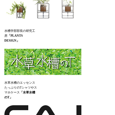
水槽学部部長の研究工
房
「PLANTS
DESIGN」
水草水槽のエッセンス
たっぷりのTシャツやス
マホケース
「水草水槽
のT」