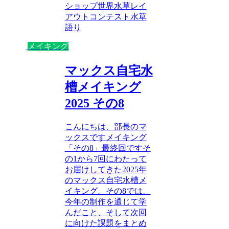
ショップ
世界水草レイ
アウトコンテスト
水草
語り
メイキング
マックス自宅水
槽メイキング
2025 その8
こんにちは、部長のマ
ックスですメイキング
「その8」最終回ですそ
の1から7回にわたって
お届けしてきた2025年
のマックス自宅水槽メ
イキング。その8では、
今年の制作を通じて学
んだこと、そして次回
に向けた課題をまとめ