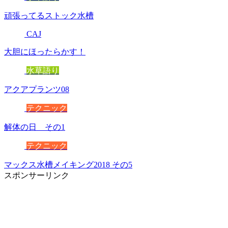
頑張ってるストック水槽
CAJ
大胆にほったらかす！
水草語り
アクアプランツ08
テクニック
解体の日 その1
テクニック
マックス水槽メイキング2018 その5
スポンサーリンク