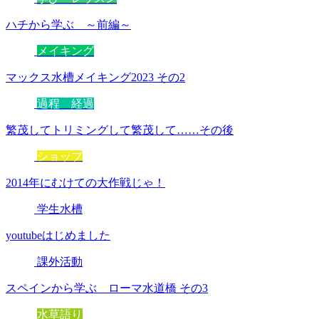
ハチから学ぶ ～前編～
メイキング
マックス水槽メイキング2023 その2
過程 経過
繁茂してトリミングして繁茂して……その後
ショップ
2014年にむけての大作戦じゃ！
学生水槽
youtubeはじめました
課外活動
スペインから学ぶ ローマ水道橋 その3
水草語り