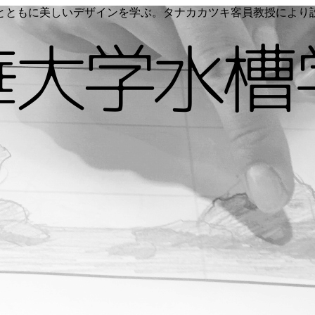
く命とともに美しいデザインを学ぶ。タナカカツキ客員教授によ