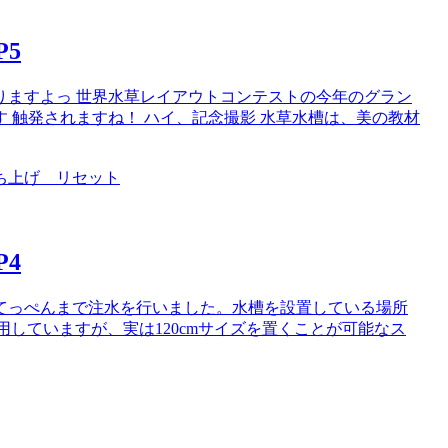
5
りますよっ 世界水草レイアウトコンテストの今年のグラン
す 触発されますね！ ハイ、記念撮影 水草水槽は、美の教材
ち上げ リセット
4
てっぺんまで注水を行いました。水槽を設置している場所
用していますが、実は120cmサイズを置くことが可能なス