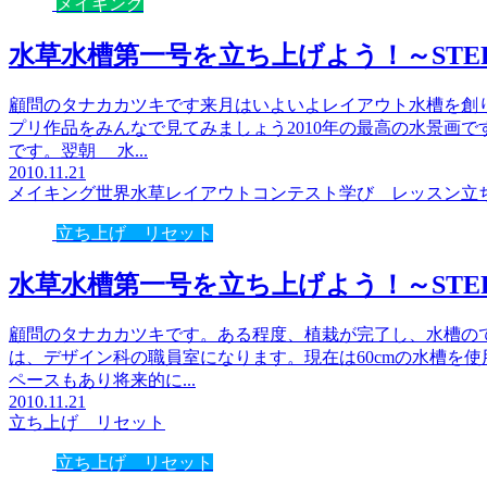
メイキング
水草水槽第一号を立ち上げよう！～STEP
顧問のタナカカツキです来月はいよいよレイアウト水槽を創
プリ作品をみんなで見てみましょう2010年の最高の水景画で
です。翌朝 水...
2010.11.21
メイキング
世界水草レイアウトコンテスト
学び レッスン
立
立ち上げ リセット
水草水槽第一号を立ち上げよう！～STEP
顧問のタナカカツキです。ある程度、植栽が完了し、水槽の
は、デザイン科の職員室になります。現在は60cmの水槽を使
ペースもあり将来的に...
2010.11.21
立ち上げ リセット
立ち上げ リセット