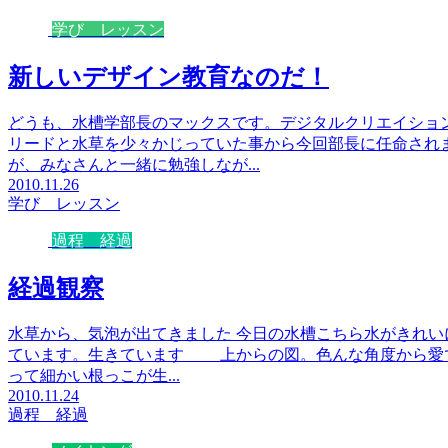
学び レッスン
新しいデザイン教育なのだ！
どうも、水槽学部長のマックスです。デジタルクリエイショ
リードと水草を少々かじっていた事から今回部長に任命され
が、みなさんと一緒に勉強しなが...
2010.11.26
学び レッスン
過程 経過
経過観察
水草から、気泡が出てきました 今日の水槽こちら水がきれ
ています。生きています 上からの図。色んな角度から愛
って細かい根っこが生...
2010.11.24
過程 経過