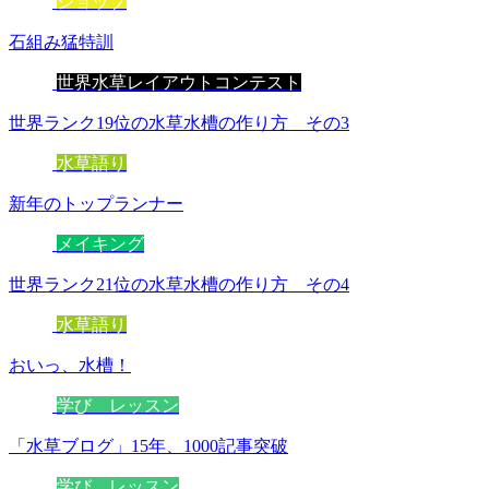
ショップ
石組み猛特訓
世界水草レイアウトコンテスト
世界ランク19位の水草水槽の作り方 その3
水草語り
新年のトップランナー
メイキング
世界ランク21位の水草水槽の作り方 その4
水草語り
おいっ、水槽！
学び レッスン
「水草ブログ」15年、1000記事突破
学び レッスン