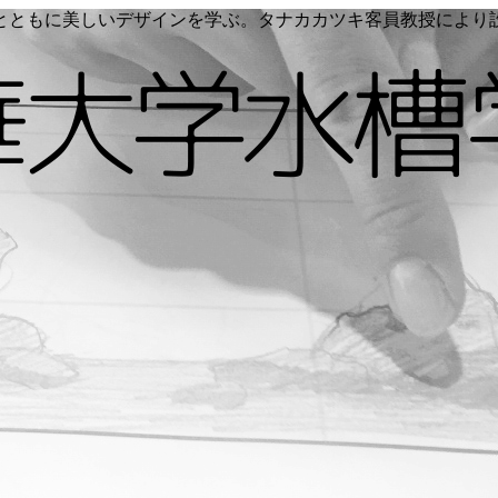
く命とともに美しいデザインを学ぶ。タナカカツキ客員教授によ