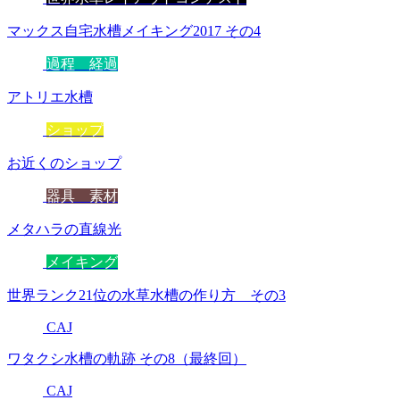
マックス自宅水槽メイキング2017 その4
過程 経過
アトリエ水槽
ショップ
お近くのショップ
器具 素材
メタハラの直線光
メイキング
世界ランク21位の水草水槽の作り方 その3
CAJ
ワタクシ水槽の軌跡 その8（最終回）
CAJ