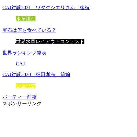
CAJ対談2021 ワタクシエリさん 後編
水草語り
宝石は何を食べている？
世界水草レイアウトコンテスト
世界ランキング発表
CAJ
CAJ対談2020 細田孝志 前編
ショップ
パーティー前夜
スポンサーリンク