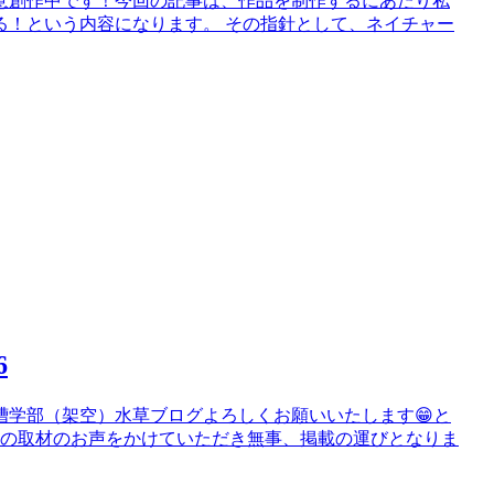
鋭意創作中です！今回の記事は、作品を制作するにあたり私
る！という内容になります。 その指針として、ネイチャー
6
槽学部（架空）水草ブログよろしくお願いいたします😁と
談の取材のお声をかけていただき無事、掲載の運びとなりま