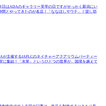
。本日はADAのギャラリー見学の日ですがせっかく新潟にい
仲間とやってきたのが名店！「ななほしサウナ」！貸し切
Aが主催するIAPLCのネイチャーアクアリウムパーティー
一堂に集結！「水草」というひとつの世界が、国境を越えて