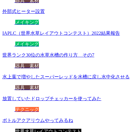
器具 素材
外部式ヒーター設置
メイキング
IAPLC（世界水草レイアウトコンテスト）2022結果報告
メイキング
世界ランク30位の水草水槽の作り方 その7
器具 素材
水上葉で増やしたスーパーレッドを水槽に戻し水中化させる
器具 素材
放置していたドロップチェッカーを使ってみた
テクニック
ボトルアクアリウムやってみるね
世界水草レイアウトコンテスト