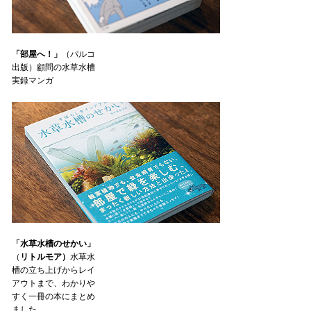
「部屋へ！」
（パルコ
出版）顧問の水草水槽
実録マンガ
「水草水槽のせかい」
（
リトルモア）
水草水
槽の立ち上げからレイ
アウトまで、わかりや
すく一冊の本にまとめ
ました。