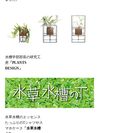
水槽学部部長の研究工
房
「PLANTS
DESIGN」
水草水槽のエッセンス
たっぷりのTシャツやス
マホケース
「水草水槽