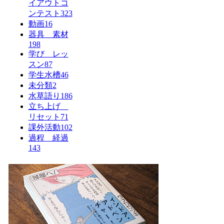
イアウトコ
ンテスト
323
動画
16
器具 素材
198
学び レッ
スン
87
学生水槽
46
未分類
2
水草語り
186
立ち上げ
リセット
71
課外活動
102
過程 経過
143