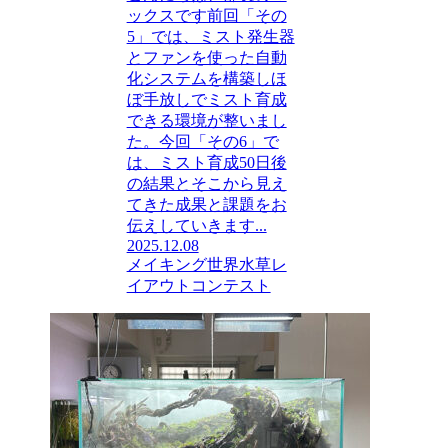
ックスです前回「その
5」では、ミスト発生器
とファンを使った自動
化システムを構築しほ
ぼ手放しでミスト育成
できる環境が整いまし
た。今回「その6」で
は、ミスト育成50日後
の結果とそこから見え
てきた成果と課題をお
伝えしていきます...
2025.12.08
メイキング
世界水草レ
イアウトコンテスト