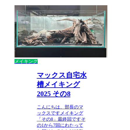
メイキング
マックス自宅水
槽メイキング
2025 その8
こんにちは、部長のマ
ックスですメイキング
「その8」最終回ですそ
の1から7回にわたって