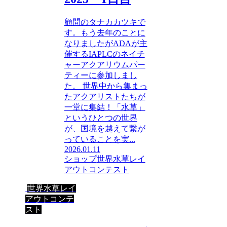
顧問のタナカカツキで
す。もう去年のことに
なりましたがADAが主
催するIAPLCのネイチ
ャーアクアリウムパー
ティーに参加しまし
た。 世界中から集まっ
たアクアリストたちが
一堂に集結！「水草」
というひとつの世界
が、国境を越えて繋が
っていることを実...
2026.01.11
ショップ
世界水草レイ
アウトコンテスト
世界水草レイ
アウトコンテ
スト