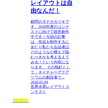
レイアウトは自
由なんだ！
顧問のタナカカツキで
す。2026年度のコンテ
ストに向けて鋭意創作
中です！今回の記事
は、作品を制作するに
あたり私たち出品者は
どのような心構えで臨
むべきかを考えるえて
みる！という内容にな
ります。 その指針とし
て、ネイチャーアクア
リウムの創設者で...
2026.01.04
世界水草レイアウトコ
ンテスト
ショップ