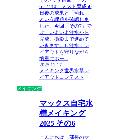
6」では、ミスト育成50
日後の成果と「蒸れ」
という課題を確認しま
した。今回「その7」で
は、いよいよ注水から
完成、撮影まで進めて
いきます。1. 注水：レ
イアウトを守りながら
慎重にホー...
2025.12.17
メイキング
世界水草レ
イアウトコンテスト
メイキング
マックス自宅水
槽メイキング
2025 その6
こんにちは、部長のマ