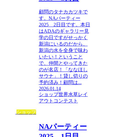
顧問のタナカカツキで
す。NAパーティー
2025 2日目です。本日
はADAのギャラリー見
学の日ですがせっかく
新潟にいるのだから、
新潟の水を全身で味わ
いたい！ということ
で、仲間とやってきた
のが名店！「ななほし
サウナ」！貸し切りの
予約済み！顧問は...
2026.01.14
ショップ
世界水草レイ
アウトコンテスト
ショップ
NAパーティー
2025 1日目