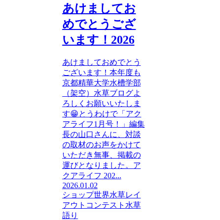
あけましてお
めでとうござ
います！2026
あけましておめでとう
ございます！本年度も
京都精華大学水槽学部
（架空）水草ブログよ
ろしくお願いいたしま
す😁とうわけで「アク
アライフ1月号！」編集
長の山口さんに、対談
の取材のお声をかけて
いただき無事、掲載の
運びとなりました。ア
クアライフ 202...
2026.01.02
ショップ
世界水草レイ
アウトコンテスト
水草
語り