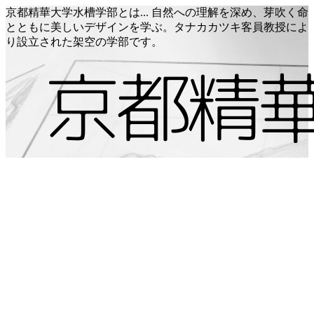
京都精華大学水槽学部とは... 自然への理解を深め、芽吹く命
とともに美しいデザインを学ぶ。タナカカツキ客員教授によ
り設立された架空の学部です。