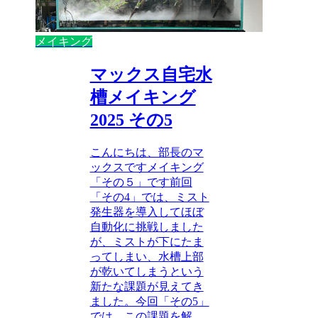
メイキング
マックス自宅水
槽メイキング
2025 その5
こんにちは、部長のマ
ックスですメイキング
「その５」です前回
「その4」では、ミスト
発生器を導入してほぼ
自動化に挑戦しました
が、ミストが下にたま
ってしまい、水槽上部
が乾いてしまうという
新たな課題が見えてき
ました。今回「その5」
では、この課題を解...