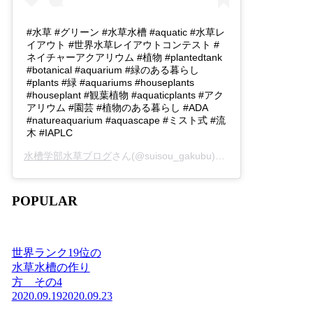
#水草 #グリーン #水草水槽 #aquatic #水草レ
イアウト #世界水草レイアウトコンテスト #
ネイチャーアクアリウム #植物 #plantedtank
#botanical #aquarium #緑のある暮らし
#plants #緑 #aquariums #houseplants
#houseplant #観葉植物 #aquaticplants #アク
アリウム #園芸 #植物のある暮らし #ADA
#natureaquarium #aquascape #ミスト式 #流
木 #IAPLC
水槽学部水草ブログ
さん(@suisou_gakubu)がシェアした投稿 -
2
POPULAR
世界ランク19位の
水草水槽の作り
方 その4
2020.09.19
2020.09.23