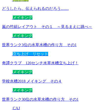
どうしたら、伝えられるのだろう……
メイキング
嵐の竹組レイアウト その１ ～見るまえに跳べ～
メイキング
世界ランク3位の水草水槽の作り方 その1
立ち上げ リセット
奇譚クラブ 120センチ水草水槽立ち上げ！
メイキング
学校水槽2018 メイキング その４
メイキング
世界ランク30位の水草水槽の作り方 その1
CAJ