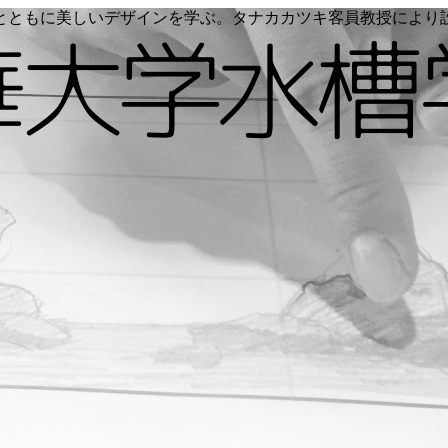
く命とともに美しいデザインを学ぶ。タナカカツキ客員教授によ