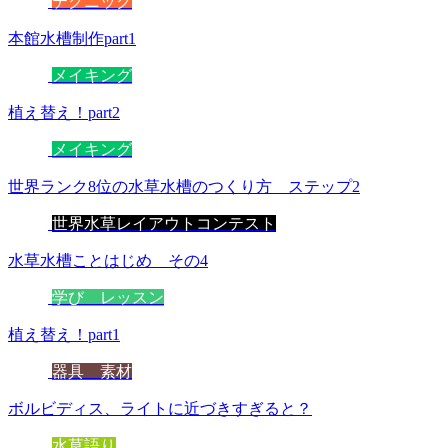
テクニック
本館水槽制作part1
メイキング
植え替え！part2
メイキング
世界ランク8位の水草水槽のつくり方 ステップ2
世界水草レイアウトコンテスト
水草水槽ことはじめ その4
学び レッスン
植え替え！part1
器具 素材
ボルビディス、ライトに近づきすぎると？
水草語り