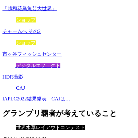
「越和花鳥魚芸大世界」
ショップ
チャームへ その2
ショップ
市ヶ谷フィッシュセンター
デジタルエフェクト
HDR撮影
CAJ
IAPLC2022結果発表 CAJは…
グランプリ覇者が考えていること
世界水草レイアウトコンテスト