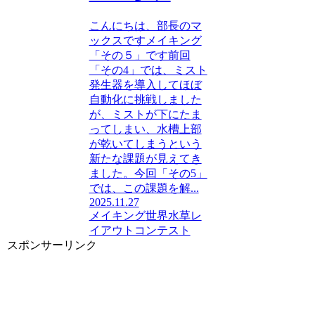
こんにちは、部長のマ
ックスですメイキング
「その５」です前回
「その4」では、ミスト
発生器を導入してほぼ
自動化に挑戦しました
が、ミストが下にたま
ってしまい、水槽上部
が乾いてしまうという
新たな課題が見えてき
ました。今回「その5」
では、この課題を解...
2025.11.27
メイキング
世界水草レ
イアウトコンテスト
スポンサーリンク