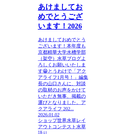
あけましてお
めでとうござ
います！2026
あけましておめでとう
ございます！本年度も
京都精華大学水槽学部
（架空）水草ブログよ
ろしくお願いいたしま
す😁とうわけで「アク
アライフ1月号！」編集
長の山口さんに、対談
の取材のお声をかけて
いただき無事、掲載の
運びとなりました。ア
クアライフ 202...
2026.01.02
ショップ
世界水草レイ
アウトコンテスト
水草
語り