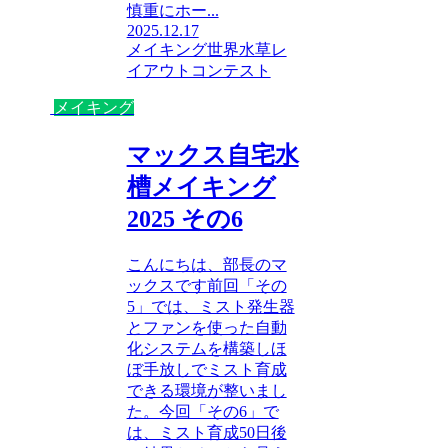
慎重にホー...
2025.12.17
メイキング
世界水草レ
イアウトコンテスト
メイキング
マックス自宅水
槽メイキング
2025 その6
こんにちは、部長のマ
ックスです前回「その
5」では、ミスト発生器
とファンを使った自動
化システムを構築しほ
ぼ手放しでミスト育成
できる環境が整いまし
た。今回「その6」で
は、ミスト育成50日後