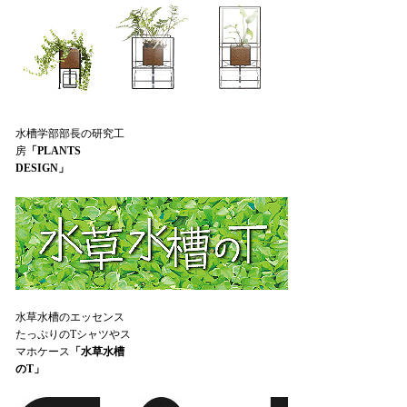
水槽学部部長の研究工
房
「PLANTS
DESIGN」
水草水槽のエッセンス
たっぷりのTシャツやス
マホケース
「水草水槽
のT」