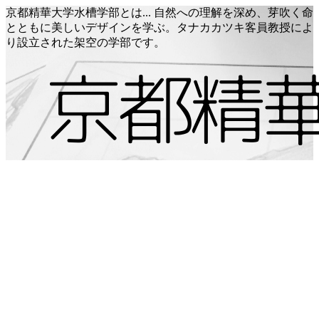
京都精華大学水槽学部とは... 自然への理解を深め、芽吹く命
とともに美しいデザインを学ぶ。タナカカツキ客員教授によ
り設立された架空の学部です。