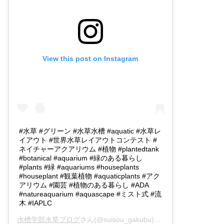
View this post on Instagram
#水草 #グリーン #水草水槽 #aquatic #水草レ
イアウト #世界水草レイアウトコンテスト #
ネイチャーアクアリウム #植物 #plantedtank
#botanical #aquarium #緑のある暮らし
#plants #緑 #aquariums #houseplants
#houseplant #観葉植物 #aquaticplants #アク
アリウム #園芸 #植物のある暮らし #ADA
#natureaquarium #aquascape #ミスト式 #流
木 #IAPLC
水槽学部水草ブログ
さん(@suisou_gakubu)がシェアした投稿 -
2