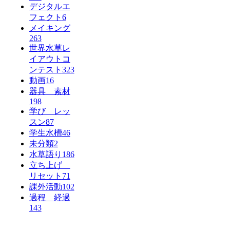
デジタルエ
フェクト
6
メイキング
263
世界水草レ
イアウトコ
ンテスト
323
動画
16
器具 素材
198
学び レッ
スン
87
学生水槽
46
未分類
2
水草語り
186
立ち上げ
リセット
71
課外活動
102
過程 経過
143