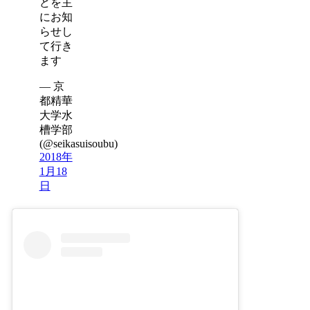
どを主
にお知
らせし
て行き
ます
— 京
都精華
大学水
槽学部
(@seikasuisoubu)
2018年
1月18
日