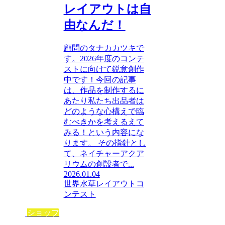
レイアウトは自
由なんだ！
顧問のタナカカツキで
す。2026年度のコンテ
ストに向けて鋭意創作
中です！今回の記事
は、作品を制作するに
あたり私たち出品者は
どのような心構えで臨
むべきかを考えるえて
みる！という内容にな
ります。 その指針とし
て、ネイチャーアクア
リウムの創設者で...
2026.01.04
世界水草レイアウトコ
ンテスト
ショップ