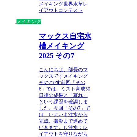
メイキング
世界水草レ
イアウトコンテスト
メイキング
マックス自宅水
槽メイキング
2025 その7
こんにちは、部長のマ
ックスですメイキング
その7です前回「その
6」では、ミスト育成50
日後の成果と「蒸れ」
という課題を確認しま
した。今回「その7」で
は、いよいよ注水から
完成、撮影まで進めて
いきます。1. 注水：レ
イアウトを守りながら