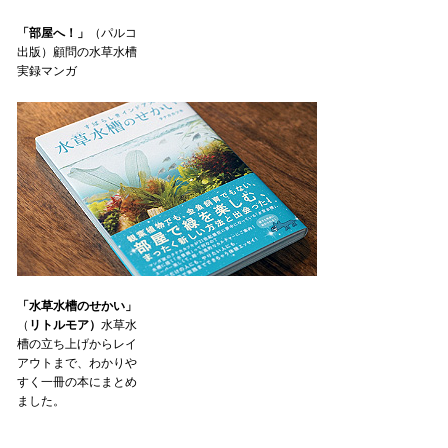
「部屋へ！」
（パルコ
出版）顧問の水草水槽
実録マンガ
「水草水槽のせかい」
（
リトルモア）
水草水
槽の立ち上げからレイ
アウトまで、わかりや
すく一冊の本にまとめ
ました。