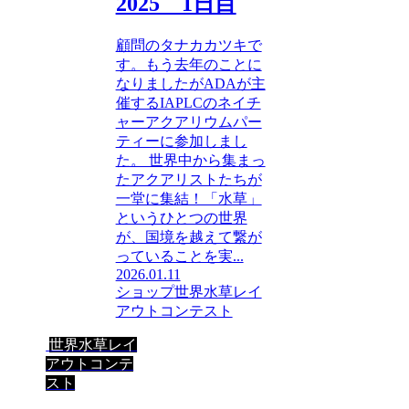
2025 1日目
顧問のタナカカツキで
す。もう去年のことに
なりましたがADAが主
催するIAPLCのネイチ
ャーアクアリウムパー
ティーに参加しまし
た。 世界中から集まっ
たアクアリストたちが
一堂に集結！「水草」
というひとつの世界
が、国境を越えて繋が
っていることを実...
2026.01.11
ショップ
世界水草レイ
アウトコンテスト
世界水草レイ
アウトコンテ
スト