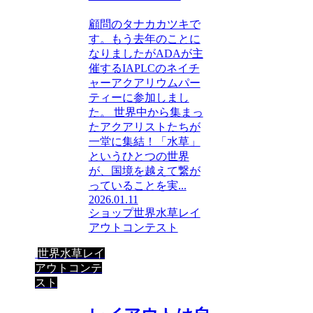
顧問のタナカカツキで
す。もう去年のことに
なりましたがADAが主
催するIAPLCのネイチ
ャーアクアリウムパー
ティーに参加しまし
た。 世界中から集まっ
たアクアリストたちが
一堂に集結！「水草」
というひとつの世界
が、国境を越えて繋が
っていることを実...
2026.01.11
ショップ
世界水草レイ
アウトコンテスト
世界水草レイ
アウトコンテ
スト