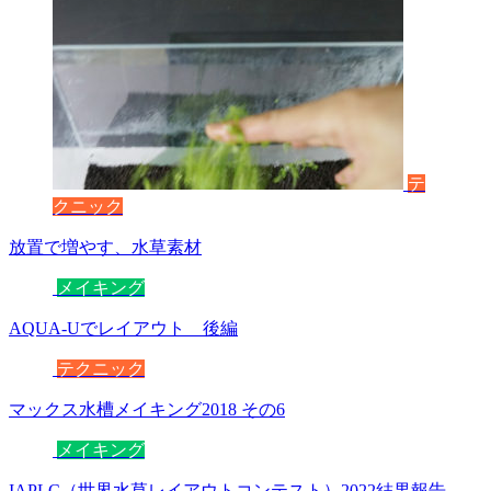
テ
クニック
放置で増やす、水草素材
メイキング
AQUA-Uでレイアウト 後編
テクニック
マックス水槽メイキング2018 その6
メイキング
IAPLC（世界水草レイアウトコンテスト）2022結果報告