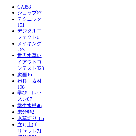
CAJ
53
ショップ
67
テクニック
151
デジタルエ
フェクト
6
メイキング
263
世界水草レ
イアウトコ
ンテスト
323
動画
16
器具 素材
198
学び レッ
スン
87
学生水槽
46
未分類
2
水草語り
186
立ち上げ
リセット
71