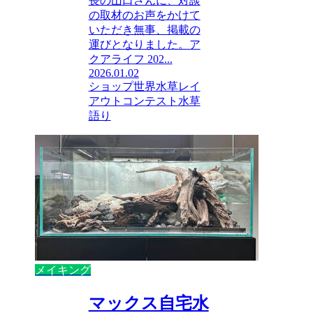
長の山口さんに、対談
の取材のお声をかけて
いただき無事、掲載の
運びとなりました。ア
クアライフ 202...
2026.01.02
ショップ
世界水草レイ
アウトコンテスト
水草
語り
メイキング
マックス自宅水