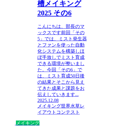
槽メイキング
2025 その6
こんにちは、部長のマ
ックスです前回「その
5」では、ミスト発生器
とファンを使った自動
化システムを構築しほ
ぼ手放しでミスト育成
できる環境が整いまし
た。今回「その6」で
は、ミスト育成50日後
の結果とそこから見え
てきた成果と課題をお
伝えしていきます...
2025.12.08
メイキング
世界水草レ
イアウトコンテスト
メイキング