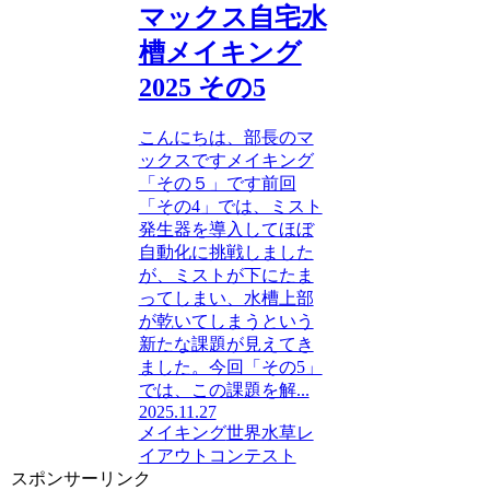
マックス自宅水
槽メイキング
2025 その5
こんにちは、部長のマ
ックスですメイキング
「その５」です前回
「その4」では、ミスト
発生器を導入してほぼ
自動化に挑戦しました
が、ミストが下にたま
ってしまい、水槽上部
が乾いてしまうという
新たな課題が見えてき
ました。今回「その5」
では、この課題を解...
2025.11.27
メイキング
世界水草レ
イアウトコンテスト
スポンサーリンク