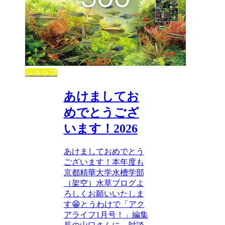
ショップ
あけましてお
めでとうござ
います！2026
あけましておめでとう
ございます！本年度も
京都精華大学水槽学部
（架空）水草ブログよ
ろしくお願いいたしま
す😁とうわけで「アク
アライフ1月号！」編集