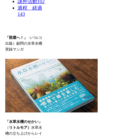
課外活動
102
過程 経過
143
「部屋へ！」
（パルコ
出版）顧問の水草水槽
実録マンガ
「水草水槽のせかい」
（
リトルモア）
水草水
槽の立ち上げからレイ