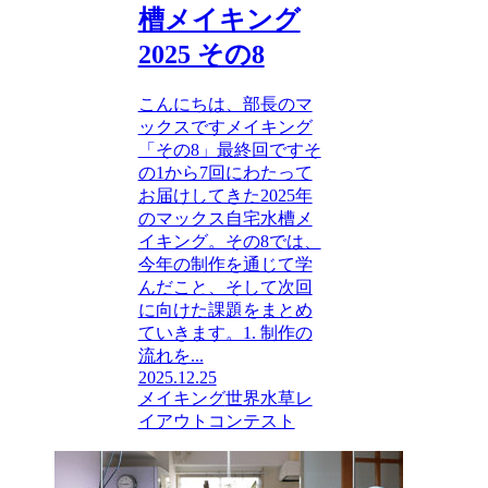
槽メイキング
2025 その8
こんにちは、部長のマ
ックスですメイキング
「その8」最終回ですそ
の1から7回にわたって
お届けしてきた2025年
のマックス自宅水槽メ
イキング。その8では、
今年の制作を通じて学
んだこと、そして次回
に向けた課題をまとめ
ていきます。1. 制作の
流れを...
2025.12.25
メイキング
世界水草レ
イアウトコンテスト