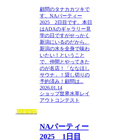
顧問のタナカカツキで
す。NAパーティー
2025 2日目です。本日
はADAのギャラリー見
学の日ですがせっかく
新潟にいるのだから、
新潟の水を全身で味わ
いたい！ということ
で、仲間とやってきた
のが名店！「ななほし
サウナ」！貸し切りの
予約済み！顧問は...
2026.01.14
ショップ
世界水草レイ
アウトコンテスト
ショップ
NAパーティー
2025 1日目