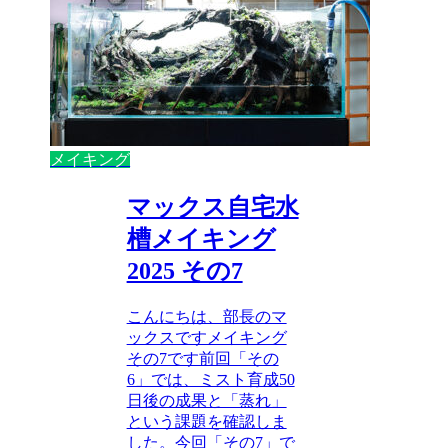
メイキング
マックス自宅水
槽メイキング
2025 その7
こんにちは、部長のマ
ックスですメイキング
その7です前回「その
6」では、ミスト育成50
日後の成果と「蒸れ」
という課題を確認しま
した。今回「その7」で