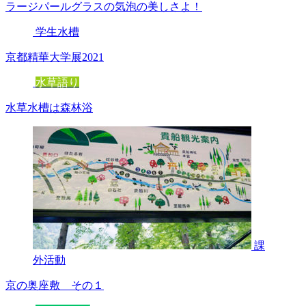
ラージパールグラスの気泡の美しさよ！
学生水槽
京都精華大学展2021
水草語り
水草水槽は森林浴
課
外活動
京の奥座敷 その１