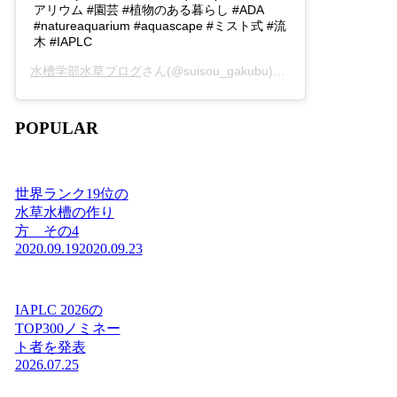
アリウム #園芸 #植物のある暮らし #ADA
#natureaquarium #aquascape #ミスト式 #流
木 #IAPLC
水槽学部水草ブログ
さん(@suisou_gakubu)がシェアした投稿 -
2
POPULAR
世界ランク19位の
水草水槽の作り
方 その4
2020.09.19
2020.09.23
IAPLC 2026の
TOP300ノミネー
ト者を発表
2026.07.25