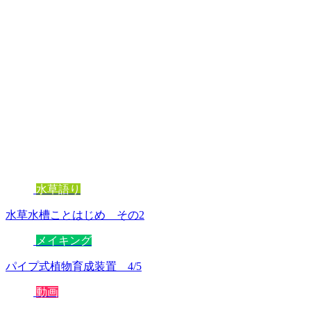
水草語り
水草水槽ことはじめ その2
メイキング
パイプ式植物育成装置 4/5
動画