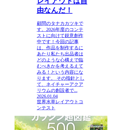
レイアウトは自
由なんだ！
顧問のタナカカツキで
す。2026年度のコンテ
ストに向けて鋭意創作
中です！今回の記事
は、作品を制作するに
あたり私たち出品者は
どのような心構えで臨
むべきかを考えるえて
みる！という内容にな
ります。 その指針とし
て、ネイチャーアクア
リウムの創設者で...
2026.01.04
世界水草レイアウトコ
ンテスト