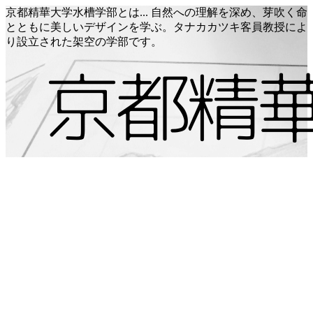
京都精華大学水槽学部とは... 自然への理解を深め、芽吹く命
とともに美しいデザインを学ぶ。タナカカツキ客員教授によ
り設立された架空の学部です。