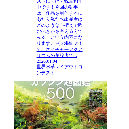
ストに向けて鋭意創作
中です！今回の記事
は、作品を制作するに
あたり私たち出品者は
どのような心構えで臨
むべきかを考えるえて
みる！という内容にな
ります。 その指針とし
て、ネイチャーアクア
リウムの創設者で...
2026.01.04
世界水草レイアウトコ
ンテスト