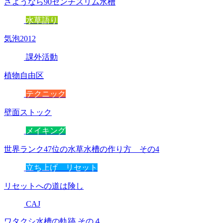
さようなら90センチスリム水槽
水草語り
気泡2012
課外活動
植物自由区
テクニック
壁面ストック
メイキング
世界ランク47位の水草水槽の作り方 その4
立ち上げ リセット
リセットへの道は険し
CAJ
ワタクシ水槽の軌跡 その４