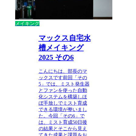
メイキング
マックス自宅水
槽メイキング
2025 その6
こんにちは、部長のマ
ックスです前回「その
5」では、ミスト発生器
とファンを使った自動
化システムを構築しほ
ぼ手放しでミスト育成
できる環境が整いまし
た。今回「その6」で
は、ミスト育成50日後
の結果とそこから見え
てきた成果と課題をお