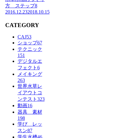
方 ステップ8
2016.12.23
2018.10.15
CATEGORY
CAJ
53
ショップ
67
テクニック
151
デジタルエ
フェクト
6
メイキング
263
世界水草レ
イアウトコ
ンテスト
323
動画
16
器具 素材
198
学び レッ
スン
87
学生水槽
46