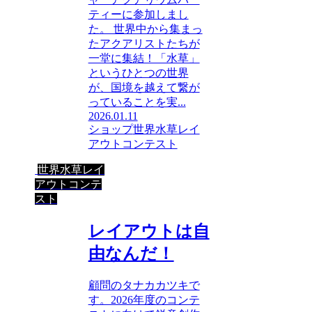
ティーに参加しまし
た。 世界中から集まっ
たアクアリストたちが
一堂に集結！「水草」
というひとつの世界
が、国境を越えて繋が
っていることを実...
2026.01.11
ショップ
世界水草レイ
アウトコンテスト
世界水草レイ
アウトコンテ
スト
レイアウトは自
由なんだ！
顧問のタナカカツキで
す。2026年度のコンテ