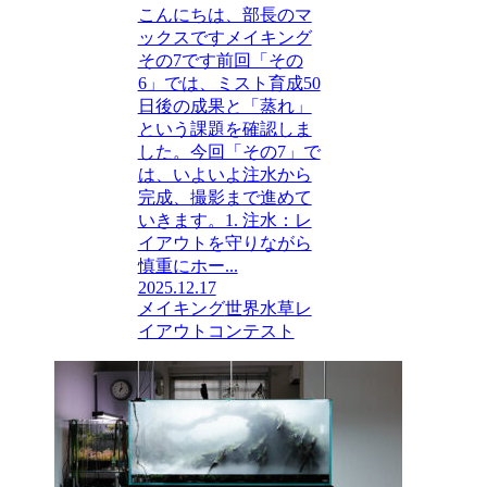
こんにちは、部長のマ
ックスですメイキング
その7です前回「その
6」では、ミスト育成50
日後の成果と「蒸れ」
という課題を確認しま
した。今回「その7」で
は、いよいよ注水から
完成、撮影まで進めて
いきます。1. 注水：レ
イアウトを守りながら
慎重にホー...
2025.12.17
メイキング
世界水草レ
イアウトコンテスト