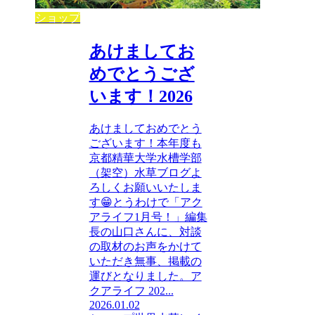
ショップ
あけましてお
めでとうござ
います！2026
あけましておめでとう
ございます！本年度も
京都精華大学水槽学部
（架空）水草ブログよ
ろしくお願いいたしま
す😁とうわけで「アク
アライフ1月号！」編集
長の山口さんに、対談
の取材のお声をかけて
いただき無事、掲載の
運びとなりました。ア
クアライフ 202...
2026.01.02