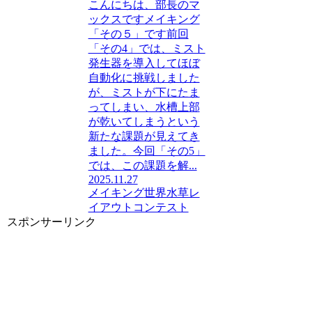
こんにちは、部長のマ
ックスですメイキング
「その５」です前回
「その4」では、ミスト
発生器を導入してほぼ
自動化に挑戦しました
が、ミストが下にたま
ってしまい、水槽上部
が乾いてしまうという
新たな課題が見えてき
ました。今回「その5」
では、この課題を解...
2025.11.27
メイキング
世界水草レ
イアウトコンテスト
スポンサーリンク