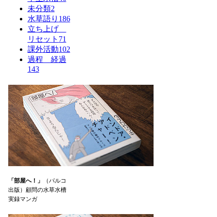
未分類
2
水草語り
186
立ち上げ
リセット
71
課外活動
102
過程 経過
143
「部屋へ！」
（パルコ
出版）顧問の水草水槽
実録マンガ