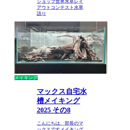
ショップ
世界水草レイ
アウトコンテスト
水草
語り
メイキング
マックス自宅水
槽メイキング
2025 その8
こんにちは、部長のマ
ックスですメイキング