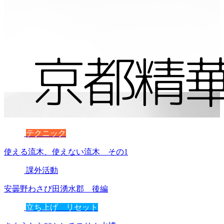
テクニック
使える流木、使えない流木 その1
課外活動
安曇野わさび田湧水郡 後編
立ち上げ リセット