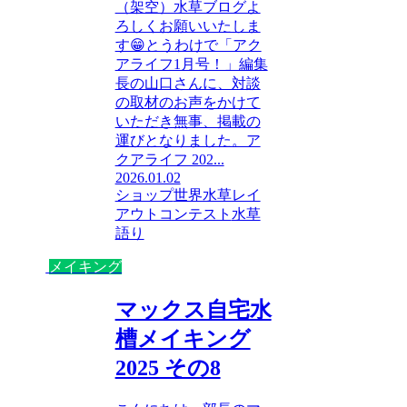
（架空）水草ブログよ
ろしくお願いいたしま
す😁とうわけで「アク
アライフ1月号！」編集
長の山口さんに、対談
の取材のお声をかけて
いただき無事、掲載の
運びとなりました。ア
クアライフ 202...
2026.01.02
ショップ
世界水草レイ
アウトコンテスト
水草
語り
メイキング
マックス自宅水
槽メイキング
2025 その8