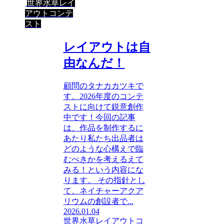
世界水草レイ
アウトコンテ
スト
レイアウトは自
由なんだ！
顧問のタナカカツキで
す。2026年度のコンテ
ストに向けて鋭意創作
中です！今回の記事
は、作品を制作するに
あたり私たち出品者は
どのような心構えで臨
むべきかを考えるえて
みる！という内容にな
ります。 その指針とし
て、ネイチャーアクア
リウムの創設者で...
2026.01.04
世界水草レイアウトコ