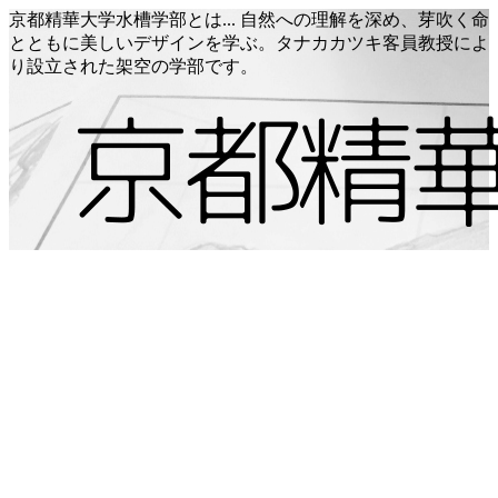
京都精華大学水槽学部とは... 自然への理解を深め、芽吹く命
とともに美しいデザインを学ぶ。タナカカツキ客員教授によ
り設立された架空の学部です。