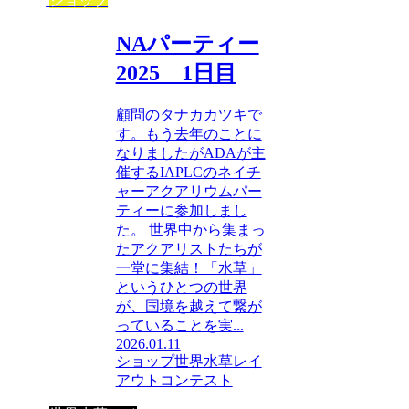
ショップ
NAパーティー
2025 1日目
顧問のタナカカツキで
す。もう去年のことに
なりましたがADAが主
催するIAPLCのネイチ
ャーアクアリウムパー
ティーに参加しまし
た。 世界中から集まっ
たアクアリストたちが
一堂に集結！「水草」
というひとつの世界
が、国境を越えて繋が
っていることを実...
2026.01.11
ショップ
世界水草レイ
アウトコンテスト