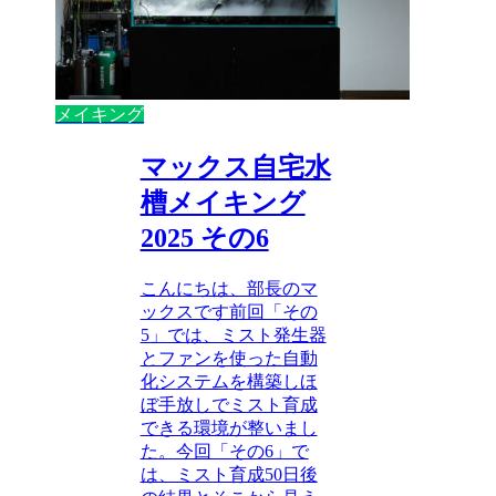
メイキング
マックス自宅水
槽メイキング
2025 その6
こんにちは、部長のマ
ックスです前回「その
5」では、ミスト発生器
とファンを使った自動
化システムを構築しほ
ぼ手放しでミスト育成
できる環境が整いまし
た。今回「その6」で
は、ミスト育成50日後