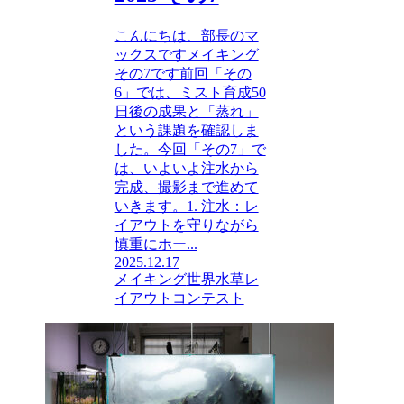
こんにちは、部長のマ
ックスですメイキング
その7です前回「その
6」では、ミスト育成50
日後の成果と「蒸れ」
という課題を確認しま
した。今回「その7」で
は、いよいよ注水から
完成、撮影まで進めて
いきます。1. 注水：レ
イアウトを守りながら
慎重にホー...
2025.12.17
メイキング
世界水草レ
イアウトコンテスト