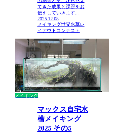
の結果とそこから見え
てきた成果と課題をお
伝えしていきます...
2025.12.08
メイキング
世界水草レ
イアウトコンテスト
メイキング
マックス自宅水
槽メイキング
2025 その5