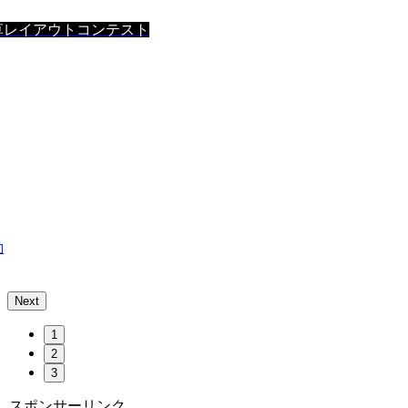
草レイアウトコンテスト
動
Next
1
2
3
スポンサーリンク