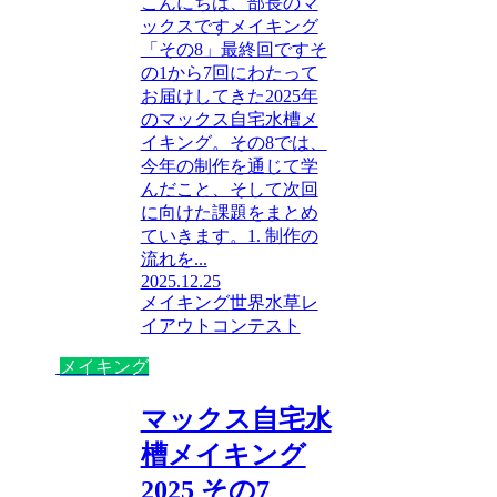
こんにちは、部長のマ
ックスですメイキング
「その8」最終回ですそ
の1から7回にわたって
お届けしてきた2025年
のマックス自宅水槽メ
イキング。その8では、
今年の制作を通じて学
んだこと、そして次回
に向けた課題をまとめ
ていきます。1. 制作の
流れを...
2025.12.25
メイキング
世界水草レ
イアウトコンテスト
メイキング
マックス自宅水
槽メイキング
2025 その7