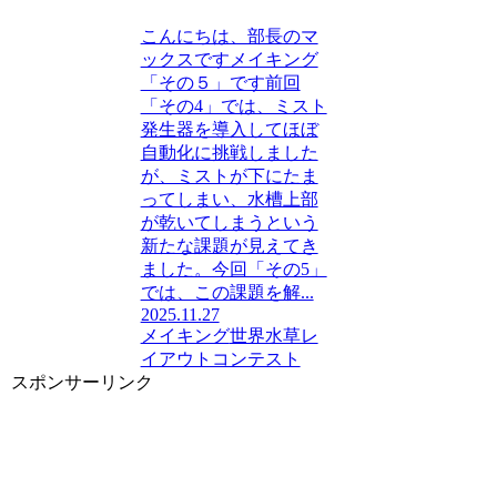
こんにちは、部長のマ
ックスですメイキング
「その５」です前回
「その4」では、ミスト
発生器を導入してほぼ
自動化に挑戦しました
が、ミストが下にたま
ってしまい、水槽上部
が乾いてしまうという
新たな課題が見えてき
ました。今回「その5」
では、この課題を解...
2025.11.27
メイキング
世界水草レ
イアウトコンテスト
スポンサーリンク