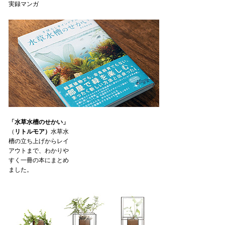
実録マンガ
「水草水槽のせかい」
（
リトルモア）
水草水
槽の立ち上げからレイ
アウトまで、わかりや
すく一冊の本にまとめ
ました。