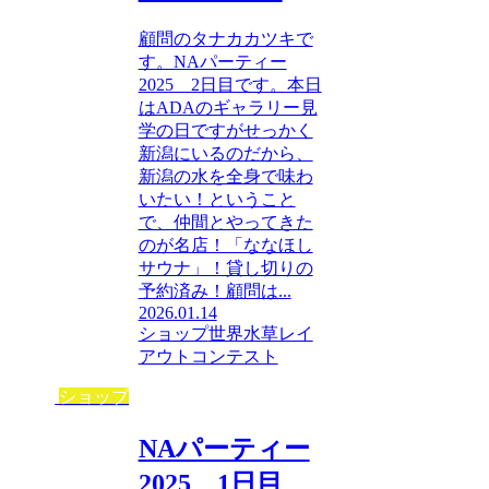
顧問のタナカカツキで
す。NAパーティー
2025 2日目です。本日
はADAのギャラリー見
学の日ですがせっかく
新潟にいるのだから、
新潟の水を全身で味わ
いたい！ということ
で、仲間とやってきた
のが名店！「ななほし
サウナ」！貸し切りの
予約済み！顧問は...
2026.01.14
ショップ
世界水草レイ
アウトコンテスト
ショップ
NAパーティー
2025 1日目