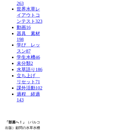
263
世界水草レ
イアウトコ
ンテスト
323
動画
16
器具 素材
198
学び レッ
スン
87
学生水槽
46
未分類
2
水草語り
186
立ち上げ
リセット
71
課外活動
102
過程 経過
143
「部屋へ！」
（パルコ
出版）顧問の水草水槽