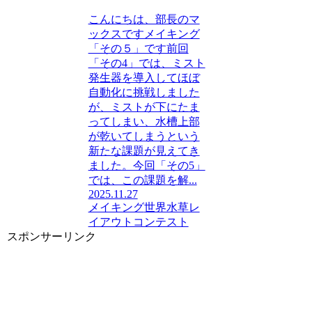
こんにちは、部長のマ
ックスですメイキング
「その５」です前回
「その4」では、ミスト
発生器を導入してほぼ
自動化に挑戦しました
が、ミストが下にたま
ってしまい、水槽上部
が乾いてしまうという
新たな課題が見えてき
ました。今回「その5」
では、この課題を解...
2025.11.27
メイキング
世界水草レ
イアウトコンテスト
スポンサーリンク