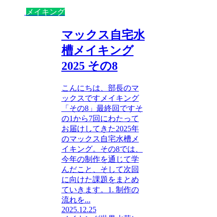
メイキング
マックス自宅水
槽メイキング
2025 その8
こんにちは、部長のマ
ックスですメイキング
「その8」最終回ですそ
の1から7回にわたって
お届けしてきた2025年
のマックス自宅水槽メ
イキング。その8では、
今年の制作を通じて学
んだこと、そして次回
に向けた課題をまとめ
ていきます。1. 制作の
流れを...
2025.12.25