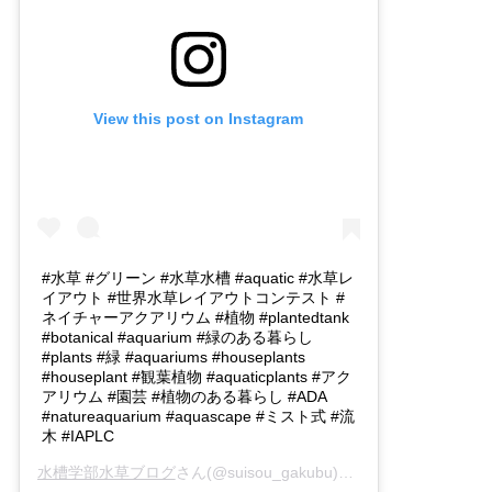
View this post on Instagram
#水草 #グリーン #水草水槽 #aquatic #水草レ
イアウト #世界水草レイアウトコンテスト #
ネイチャーアクアリウム #植物 #plantedtank
#botanical #aquarium #緑のある暮らし
#plants #緑 #aquariums #houseplants
#houseplant #観葉植物 #aquaticplants #アク
アリウム #園芸 #植物のある暮らし #ADA
#natureaquarium #aquascape #ミスト式 #流
木 #IAPLC
水槽学部水草ブログ
さん(@suisou_gakubu)がシェアした投稿 -
2