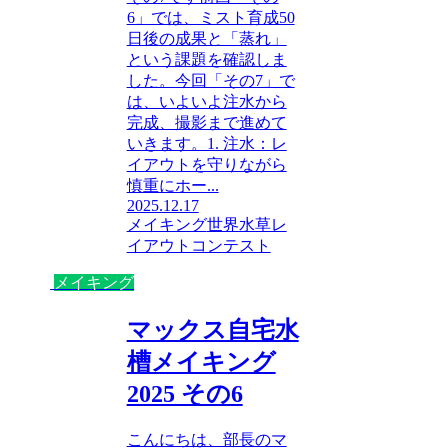
6」では、ミスト育成50
日後の成果と「蒸れ」
という課題を確認しま
した。今回「その7」で
は、いよいよ注水から
完成、撮影まで進めて
いきます。1. 注水：レ
イアウトを守りながら
慎重にホー...
2025.12.17
メイキング
世界水草レ
イアウトコンテスト
メイキング
マックス自宅水
槽メイキング
2025 その6
こんにちは、部長のマ