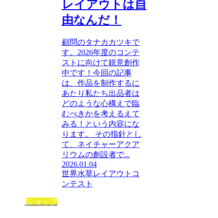
レイアウトは自
由なんだ！
顧問のタナカカツキで
す。2026年度のコンテ
ストに向けて鋭意創作
中です！今回の記事
は、作品を制作するに
あたり私たち出品者は
どのような心構えで臨
むべきかを考えるえて
みる！という内容にな
ります。 その指針とし
て、ネイチャーアクア
リウムの創設者で...
2026.01.04
世界水草レイアウトコ
ンテスト
ショップ