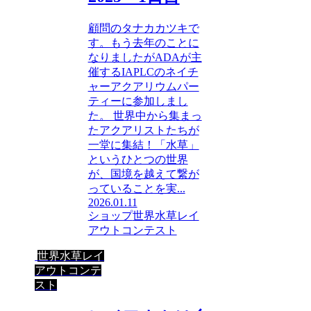
顧問のタナカカツキで
す。もう去年のことに
なりましたがADAが主
催するIAPLCのネイチ
ャーアクアリウムパー
ティーに参加しまし
た。 世界中から集まっ
たアクアリストたちが
一堂に集結！「水草」
というひとつの世界
が、国境を越えて繋が
っていることを実...
2026.01.11
ショップ
世界水草レイ
アウトコンテスト
世界水草レイ
アウトコンテ
スト