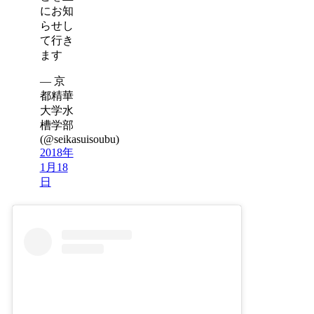
にお知
らせし
て行き
ます
— 京
都精華
大学水
槽学部
(@seikasuisoubu)
2018年
1月18
日