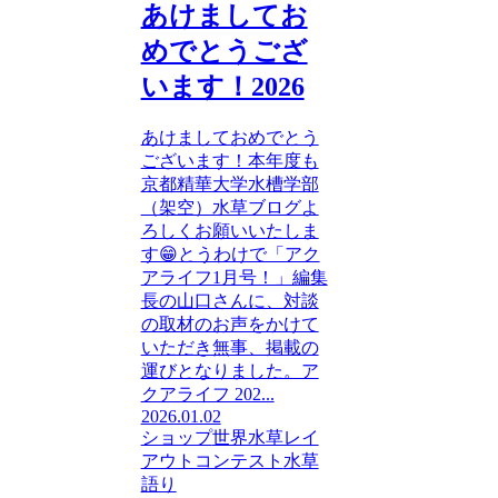
あけましてお
めでとうござ
います！2026
あけましておめでとう
ございます！本年度も
京都精華大学水槽学部
（架空）水草ブログよ
ろしくお願いいたしま
す😁とうわけで「アク
アライフ1月号！」編集
長の山口さんに、対談
の取材のお声をかけて
いただき無事、掲載の
運びとなりました。ア
クアライフ 202...
2026.01.02
ショップ
世界水草レイ
アウトコンテスト
水草
語り