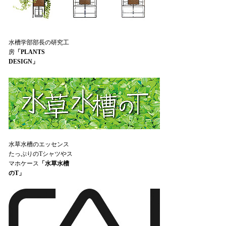
水槽学部部長の研究工
房
「PLANTS
DESIGN」
水草水槽のエッセンス
たっぷりのTシャツやス
マホケース
「水草水槽
のT」