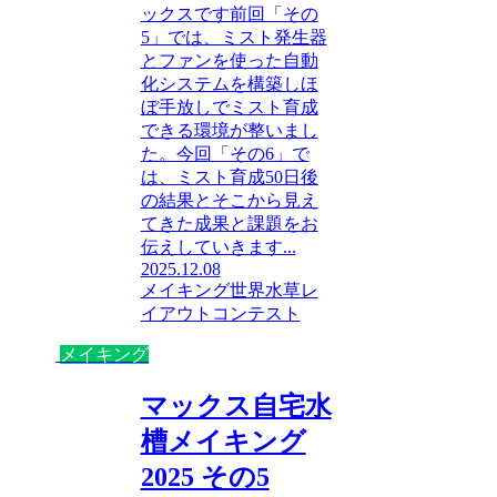
ックスです前回「その
5」では、ミスト発生器
とファンを使った自動
化システムを構築しほ
ぼ手放しでミスト育成
できる環境が整いまし
た。今回「その6」で
は、ミスト育成50日後
の結果とそこから見え
てきた成果と課題をお
伝えしていきます...
2025.12.08
メイキング
世界水草レ
イアウトコンテスト
メイキング
マックス自宅水
槽メイキング
2025 その5