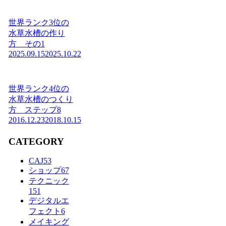
世界ランク3位の
水草水槽の作り
方 その1
2025.09.15
2025.10.22
世界ランク4位の
水草水槽のつくり
方 ステップ8
2016.12.23
2018.10.15
CATEGORY
CAJ
53
ショップ
67
テクニック
151
デジタルエ
フェクト
6
メイキング