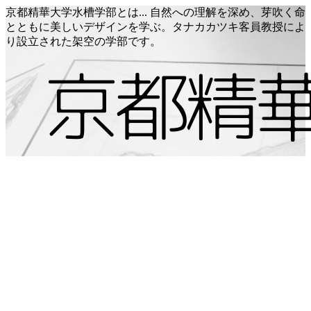
京都精華大学水槽学部とは... 自然への理解を深め、芽吹く命
とともに美しいデザインを学ぶ。タナカカツキ客員教授によ
り設立された架空の学部です。