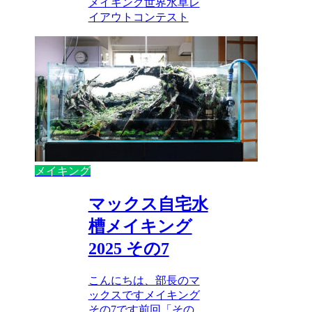
メイキング
世界水草レ
イアウトコンテスト
メイキング
マックス自宅水
槽メイキング
2025 その7
こんにちは、部長のマ
ックスですメイキング
その7です前回「その