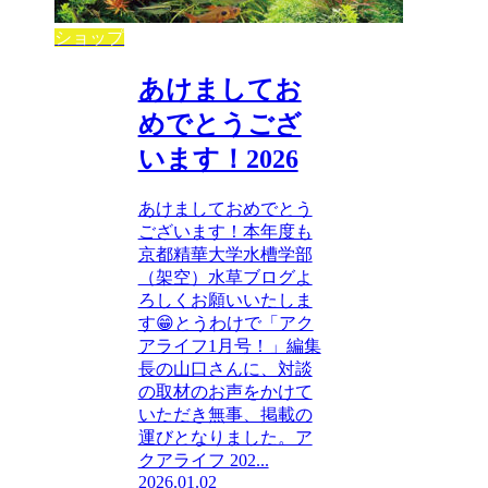
ショップ
あけましてお
めでとうござ
います！2026
あけましておめでとう
ございます！本年度も
京都精華大学水槽学部
（架空）水草ブログよ
ろしくお願いいたしま
す😁とうわけで「アク
アライフ1月号！」編集
長の山口さんに、対談
の取材のお声をかけて
いただき無事、掲載の
運びとなりました。ア
クアライフ 202...
2026.01.02