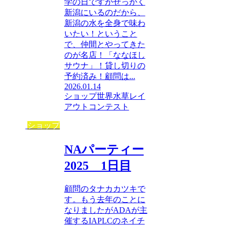
学の日ですがせっかく
新潟にいるのだから、
新潟の水を全身で味わ
いたい！ということ
で、仲間とやってきた
のが名店！「ななほし
サウナ」！貸し切りの
予約済み！顧問は...
2026.01.14
ショップ
世界水草レイ
アウトコンテスト
ショップ
NAパーティー
2025 1日目
顧問のタナカカツキで
す。もう去年のことに
なりましたがADAが主
催するIAPLCのネイチ