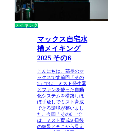
メイキング
マックス自宅水
槽メイキング
2025 その6
こんにちは、部長のマ
ックスです前回「その
5」では、ミスト発生器
とファンを使った自動
化システムを構築しほ
ぼ手放しでミスト育成
できる環境が整いまし
た。今回「その6」で
は、ミスト育成50日後
の結果とそこから見え