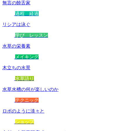
無言の饒舌家
過程 経過
リシアは泳ぐ
学び レッスン
水草の栄養素
メイキング
木立ちの水景
水草語り
水草水槽の何が楽しいのか
テクニック
ロボのように淡々と
ショップ