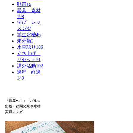
動画
16
器具 素材
198
学び レッ
スン
87
学生水槽
46
未分類
2
水草語り
186
立ち上げ
リセット
71
課外活動
102
過程 経過
143
「部屋へ！」
（パルコ
出版）顧問の水草水槽
実録マンガ