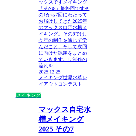
ックスですメイキング
「その8」最終回ですそ
の1から7回にわたって
お届けしてきた2025年
のマックス自宅水槽メ
イキング。その8では、
今年の制作を通じて学
んだこと、そして次回
に向けた課題をまとめ
ていきます。1. 制作の
流れを...
2025.12.25
メイキング
世界水草レ
イアウトコンテスト
メイキング
マックス自宅水
槽メイキング
2025 その7