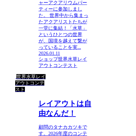
ャーアクアリウムパー
ティーに参加しまし
た。 世界中から集まっ
たアクアリストたちが
一堂に集結！「水草」
というひとつの世界
が、国境を越えて繋が
っていることを実...
2026.01.11
ショップ
世界水草レイ
アウトコンテスト
世界水草レイ
アウトコンテ
スト
レイアウトは自
由なんだ！
顧問のタナカカツキで
す。2026年度のコンテ