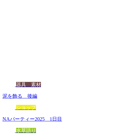
器具 素材
泥を飾る 後編
ショップ
NAパーティー2025 1日目
水草語り