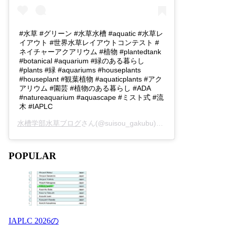
#水草 #グリーン #水草水槽 #aquatic #水草レ
イアウト #世界水草レイアウトコンテスト #
ネイチャーアクアリウム #植物 #plantedtank
#botanical #aquarium #緑のある暮らし
#plants #緑 #aquariums #houseplants
#houseplant #観葉植物 #aquaticplants #アク
アリウム #園芸 #植物のある暮らし #ADA
#natureaquarium #aquascape #ミスト式 #流
木 #IAPLC
水槽学部水草ブログ
さん(@suisou_gakubu)がシェアした投稿 -
2
POPULAR
IAPLC 2026の