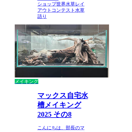
ショップ
世界水草レイ
アウトコンテスト
水草
語り
メイキング
マックス自宅水
槽メイキング
2025 その8
こんにちは、部長のマ