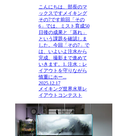
こんにちは、部長のマ
ックスですメイキング
その7です前回「その
6」では、ミスト育成50
日後の成果と「蒸れ」
という課題を確認しま
した。今回「その7」で
は、いよいよ注水から
完成、撮影まで進めて
いきます。1. 注水：レ
イアウトを守りながら
慎重にホー...
2025.12.17
メイキング
世界水草レ
イアウトコンテスト