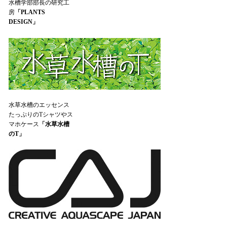
水槽学部部長の研究工
房
「PLANTS
DESIGN」
水草水槽のエッセンス
たっぷりのTシャツやス
マホケース
「水草水槽
のT」