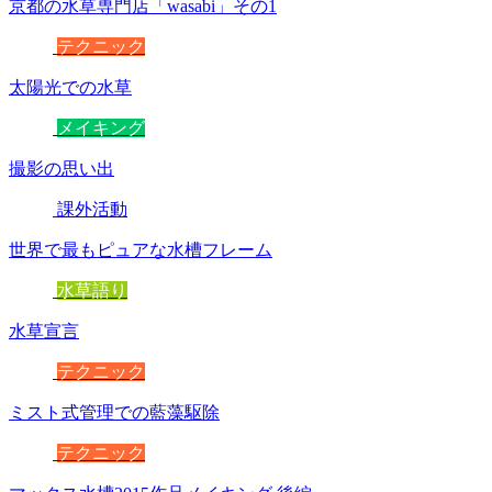
京都の水草専門店「wasabi」その1
テクニック
太陽光での水草
メイキング
撮影の思い出
課外活動
世界で最もピュアな水槽フレーム
水草語り
水草宣言
テクニック
ミスト式管理での藍藻駆除
テクニック