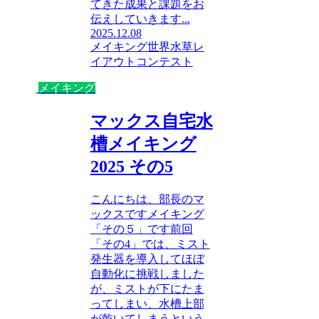
てきた成果と課題をお
伝えしていきます...
2025.12.08
メイキング
世界水草レ
イアウトコンテスト
メイキング
マックス自宅水
槽メイキング
2025 その5
こんにちは、部長のマ
ックスですメイキング
「その５」です前回
「その4」では、ミスト
発生器を導入してほぼ
自動化に挑戦しました
が、ミストが下にたま
ってしまい、水槽上部
が乾いてしまうという