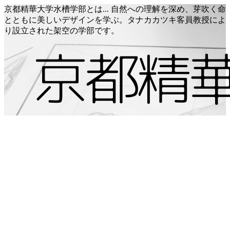
京都精華大学水槽学部とは... 自然への理解を深め、芽吹く命
とともに美しいデザインを学ぶ。タナカカツキ客員教授によ
り設立された架空の学部です。