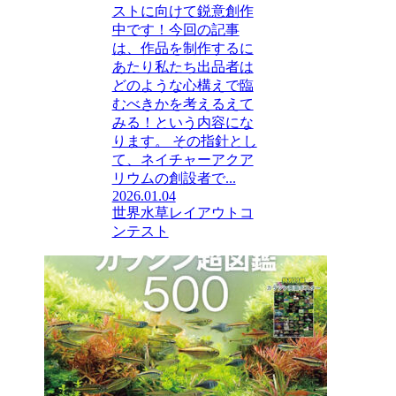
ストに向けて鋭意創作
中です！今回の記事
は、作品を制作するに
あたり私たち出品者は
どのような心構えで臨
むべきかを考えるえて
みる！という内容にな
ります。 その指針とし
て、ネイチャーアクア
リウムの創設者で...
2026.01.04
世界水草レイアウトコ
ンテスト