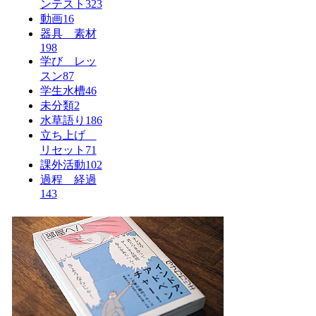
ンテスト
323
動画
16
器具 素材
198
学び レッ
スン
87
学生水槽
46
未分類
2
水草語り
186
立ち上げ
リセット
71
課外活動
102
過程 経過
143