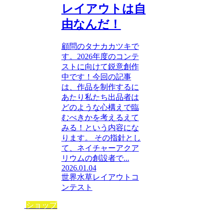
レイアウトは自
由なんだ！
顧問のタナカカツキで
す。2026年度のコンテ
ストに向けて鋭意創作
中です！今回の記事
は、作品を制作するに
あたり私たち出品者は
どのような心構えで臨
むべきかを考えるえて
みる！という内容にな
ります。 その指針とし
て、ネイチャーアクア
リウムの創設者で...
2026.01.04
世界水草レイアウトコ
ンテスト
ショップ