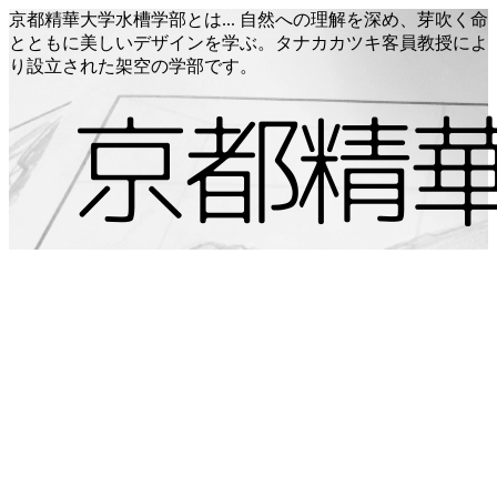
京都精華大学水槽学部とは... 自然への理解を深め、芽吹く命
とともに美しいデザインを学ぶ。タナカカツキ客員教授によ
り設立された架空の学部です。