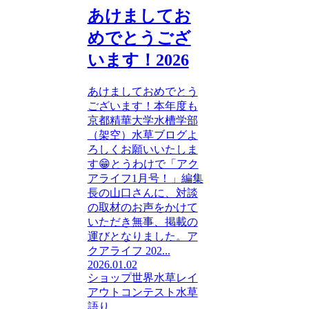
あけましてお
めでとうござ
います！2026
あけましておめでとう
ございます！本年度も
京都精華大学水槽学部
（架空）水草ブログよ
ろしくお願いいたしま
す😁とうわけで「アク
アライフ1月号！」編集
長の山口さんに、対談
の取材のお声をかけて
いただき無事、掲載の
運びとなりました。ア
クアライフ 202...
2026.01.02
ショップ
世界水草レイ
アウトコンテスト
水草
語り