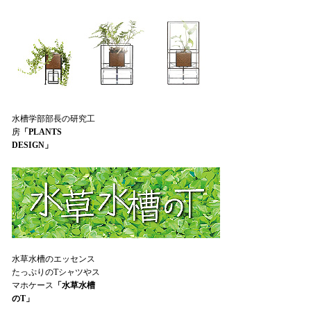
水槽学部部長の研究工
房
「PLANTS
DESIGN」
水草水槽のエッセンス
たっぷりのTシャツやス
マホケース
「水草水槽
のT」