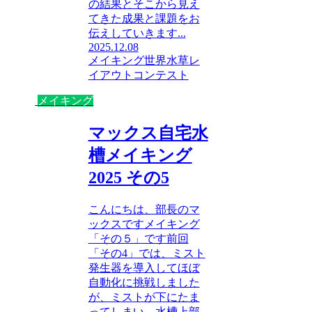
の結果とそこから見え
てきた成果と課題をお
伝えしていきます...
2025.12.08
メイキング
世界水草レ
イアウトコンテスト
メイキング
マックス自宅水
槽メイキング
2025 その5
こんにちは、部長のマ
ックスですメイキング
「その５」です前回
「その4」では、ミスト
発生器を導入してほぼ
自動化に挑戦しました
が、ミストが下にたま
ってしまい、水槽上部