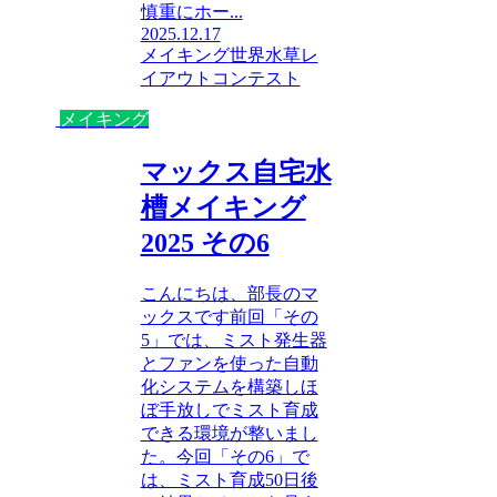
慎重にホー...
2025.12.17
メイキング
世界水草レ
イアウトコンテスト
メイキング
マックス自宅水
槽メイキング
2025 その6
こんにちは、部長のマ
ックスです前回「その
5」では、ミスト発生器
とファンを使った自動
化システムを構築しほ
ぼ手放しでミスト育成
できる環境が整いまし
た。今回「その6」で
は、ミスト育成50日後