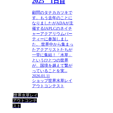
2025 1日目
顧問のタナカカツキで
す。もう去年のことに
なりましたがADAが主
催するIAPLCのネイチ
ャーアクアリウムパー
ティーに参加しまし
た。 世界中から集まっ
たアクアリストたちが
一堂に集結！「水草」
というひとつの世界
が、国境を越えて繋が
っていることを実...
2026.01.11
ショップ
世界水草レイ
アウトコンテスト
世界水草レイ
アウトコンテ
スト