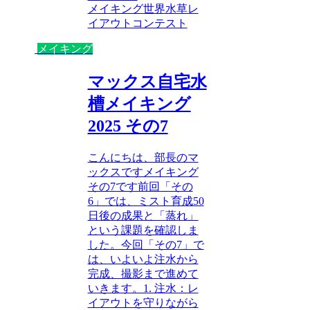
メイキング
世界水草レ
イアウトコンテスト
メイキング
マックス自宅水
槽メイキング
2025 その7
こんにちは、部長のマ
ックスですメイキング
その7です前回「その
6」では、ミスト育成50
日後の成果と「蒸れ」
という課題を確認しま
した。今回「その7」で
は、いよいよ注水から
完成、撮影まで進めて
いきます。1. 注水：レ
イアウトを守りながら