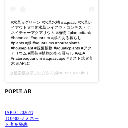
#水草 #グリーン #水草水槽 #aquatic #水草レ
イアウト #世界水草レイアウトコンテスト #
ネイチャーアクアリウム #植物 #plantedtank
#botanical #aquarium #緑のある暮らし
#plants #緑 #aquariums #houseplants
#houseplant #観葉植物 #aquaticplants #アク
アリウム #園芸 #植物のある暮らし #ADA
#natureaquarium #aquascape #ミスト式 #流
木 #IAPLC
水槽学部水草ブログ
さん(@suisou_gakubu)がシェアした投稿 -
2
POPULAR
IAPLC 2026の
TOP300ノミネー
ト者を発表