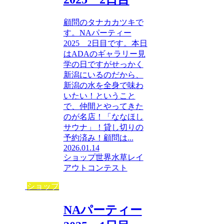
顧問のタナカカツキで
す。NAパーティー
2025 2日目です。本日
はADAのギャラリー見
学の日ですがせっかく
新潟にいるのだから、
新潟の水を全身で味わ
いたい！ということ
で、仲間とやってきた
のが名店！「ななほし
サウナ」！貸し切りの
予約済み！顧問は...
2026.01.14
ショップ
世界水草レイ
アウトコンテスト
ショップ
NAパーティー