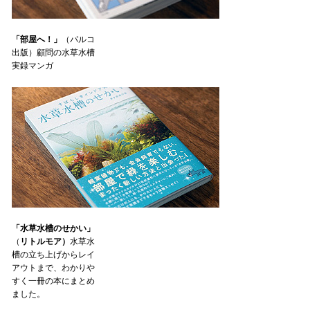
「部屋へ！」
（パルコ
出版）顧問の水草水槽
実録マンガ
「水草水槽のせかい」
（
リトルモア）
水草水
槽の立ち上げからレイ
アウトまで、わかりや
すく一冊の本にまとめ
ました。